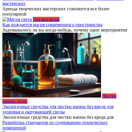
мастерских
Аренда творческих мастерских становится все более
популярной
Организация
Как рождается магия современного пространства
Задумывались ли вы когда-нибудь, почему одни мероприятия
Чистка
ванны легко
Экологичные средства для чистки ванны без вреда для
здоровья и окружающей среды
Экологичные средства для чистки ванны без вреда для
Разработка стандартов по содержанию технических
помещений