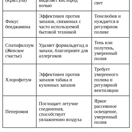
(Крассула)
выделяет кислород
свет
ночью
Эффективен против
Тенелюбив и
Фикус
запахов, связанных с
нуждается в
бенджамина
часто используемой
регулярном
бытовой техникой
поливе
Тень или
Спатифиллум
Удаляет формальдегид и
полутень,
(Женское
запахи, благоприяте для
умеренный
счастье)
аллергиков
полив
Требует
Эффективен против
умеренного
Хлорофитум
запахов табака и
полива и
кухонных запахов
регулярной
вентиляции
Яркое
Поглощает летучие
рассеянное
соединения,
Пеперомия
освещение,
способствует
умеренный
увлажнению воздуха
полив