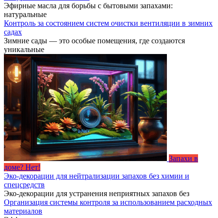
Эфирные масла для борьбы с бытовыми запахами:
натуральные
Контроль за состоянием систем очистки вентиляции в зимних
садах
Зимние сады — это особые помещения, где создаются
уникальные
Запахи в
доме? Нет!
Эко-декорации для нейтрализации запахов без химии и
спецсредств
Эко-декорации для устранения неприятных запахов без
Организация системы контроля за использованием расходных
материалов