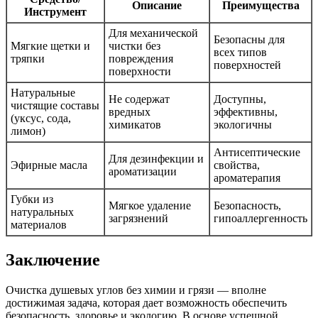
Описание
Преимущества
Инструмент
Для механической
Безопасны для
Мягкие щетки и
чистки без
всех типов
тряпки
повреждения
поверхностей
поверхности
Натуральные
Не содержат
Доступны,
чистящие составы
вредных
эффективны,
(уксус, сода,
химикатов
экологичны
лимон)
Антисептические
Для дезинфекции и
Эфирные масла
свойства,
ароматизации
ароматерапия
Губки из
Мягкое удаление
Безопасность,
натуральных
загрязнений
гипоаллергенность
материалов
Заключение
Очистка душевых углов без химии и грязи — вполне
достижимая задача, которая дает возможность обеспечить
безопасность, здоровье и экологию. В основе успешной