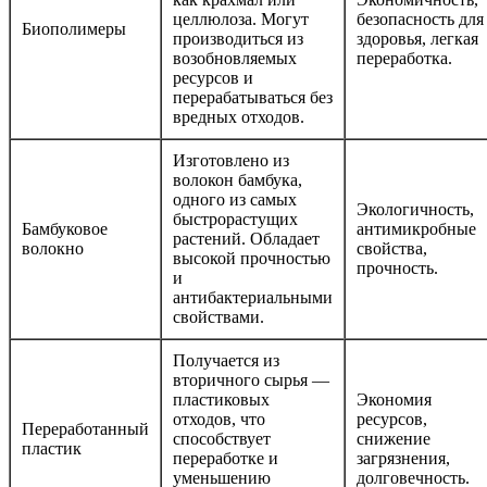
целлюлоза. Могут
безопасность для
Биополимеры
производиться из
здоровья, легкая
возобновляемых
переработка.
ресурсов и
перерабатываться без
вредных отходов.
Изготовлено из
волокон бамбука,
одного из самых
Экологичность,
быстрорастущих
Бамбуковое
антимикробные
растений. Обладает
волокно
свойства,
высокой прочностью
прочность.
и
антибактериальными
свойствами.
Получается из
вторичного сырья —
пластиковых
Экономия
отходов, что
ресурсов,
Переработанный
способствует
снижение
пластик
переработке и
загрязнения,
уменьшению
долговечность.