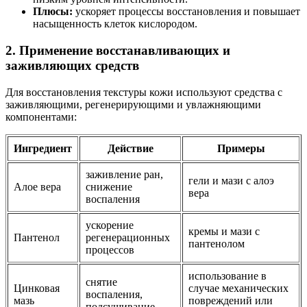
Плюсы:
ускоряет процессы восстановления и повышает
насыщенность клеток кислородом.
2. Применение восстанавливающих и
заживляющих средств
Для восстановления текстуры кожи используют средства с
заживляющими, регенерирующими и увлажняющими
компонентами:
Ингредиент
Действие
Примеры
заживление ран,
гели и мази с алоэ
Алое вера
снижение
вера
воспаления
ускорение
кремы и мази с
Пантенол
регенерационных
пантенолом
процессов
использование в
снятие
Цинковая
случае механических
воспаления,
мазь
повреждений или
подсушивание