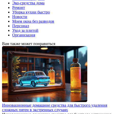
Эко-средства дома
Ремонт
Уборка кухни быстро
Новости
Моем окна без разводов
Персонал
Уход за плитой
Организация
Вам также может понравиться
Инновационные домашние средства для быстрого удаления
сложных пятен в экстренных случаях