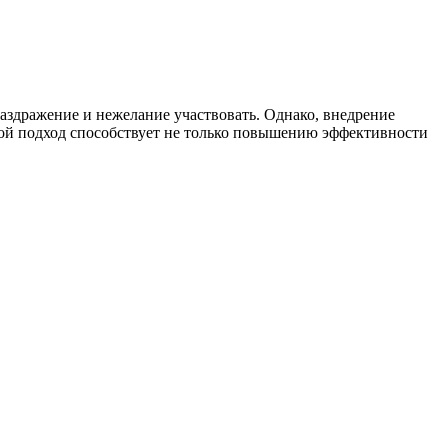
раздражение и нежелание участвовать. Однако, внедрение
кой подход способствует не только повышению эффективности