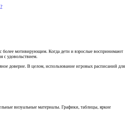
и?
есс более мотивирующим. Когда дети и взрослые воспринимают
ия с удовольствием.
мное доверие. В целом, использование игровых расписаний для
тельные визуальные материалы. Графики, таблицы, яркие