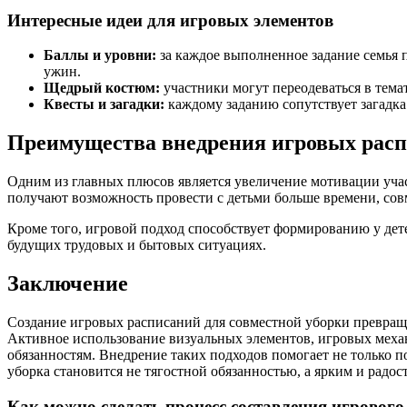
Интересные идеи для игровых элементов
Баллы и уровни:
за каждое выполненное задание семья 
ужин.
Щедрый костюм:
участники могут переодеваться в тема
Квесты и загадки:
каждому заданию сопутствует загадка
Преимущества внедрения игровых рас
Одним из главных плюсов является увеличение мотивации учас
получают возможность провести с детьми больше времени, совм
Кроме того, игровой подход способствует формированию у де
будущих трудовых и бытовых ситуациях.
Заключение
Создание игровых расписаний для совместной уборки превращ
Активное использование визуальных элементов, игровых меха
обязанностям. Внедрение таких подходов помогает не только п
уборка становится не тягостной обязанностью, а ярким и радос
Как можно сделать процесс составления игрового