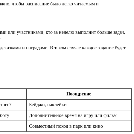
ажно, чтобы расписание было легко читаемым и
ми или участниками, кто за неделю выполнит больше задач,
.
сказками и наградами. В таком случае каждое задание будет
Поощрение
атнее?
Бейджи, наклейки
боту
Дополнительное время на игру или фильм
Совместный поход в парк или кино