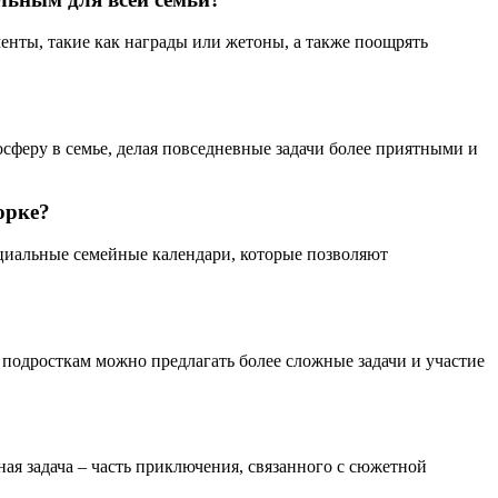
менты, такие как награды или жетоны, а также поощрять
сферу в семье, делая повседневные задачи более приятными и
орке?
ециальные семейные календари, которые позволяют
 подросткам можно предлагать более сложные задачи и участие
ая задача – часть приключения, связанного с сюжетной