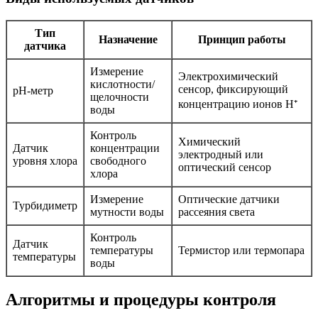
Тип
Назначение
Принцип работы
датчика
Измерение
Электрохимический
кислотности/
сенсор, фиксирующий
pH-метр
щелочности
концентрацию ионов H⁺
воды
Контроль
Химический
Датчик
концентрации
электродный или
уровня хлора
свободного
оптический сенсор
хлора
Измерение
Оптические датчики
Турбидиметр
мутности воды
рассеяния света
Контроль
Датчик
температуры
Термистор или термопара
температуры
воды
Алгоритмы и процедуры контроля