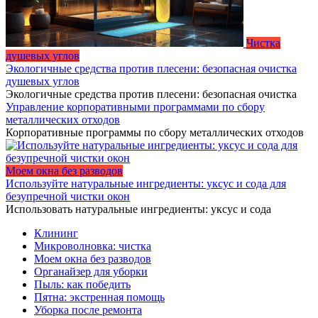
Чистка
душевых углов
Экологичные средства против плесени: безопасная очистка
душевых углов
Экологичные средства против плесени: безопасная очистка
Управление корпоративными программами по сбору
металлических отходов
Корпоративные программы по сбору металлических отходов
Моем окна без разводов
Используйте натуральные ингредиенты: уксус и сода для
безупречной чистки окон
Использовать натуральные ингредиенты: уксус и сода
Клининг
Микроволновка: чистка
Моем окна без разводов
Органайзер для уборки
Пыль: как победить
Пятна: экстренная помощь
Уборка после ремонта