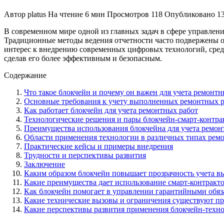
Автор
platus
На чтение
6 мин
Просмотров
118
Опубликовано
1
В современном мире одной из главных задач в сфере управлен
Традиционные методы ведения отчетности часто подвержены оши
интерес к внедрению современных цифровых технологий, среди
сделав его более эффективным и безопасным.
Содержание
Что такое блокчейн и почему он важен для учета ремонтн
Основные требования к учету выполненных ремонтных р
Как работает блокчейн для учета ремонтных работ
Технологические решения и пары блокчейн-смарт-контра
Преимущества использования блокчейна для учета ремон
Области применения технологии в различных типах рем
Практические кейсы и примеры внедрения
Трудности и перспективы развития
Заключение
Каким образом блокчейн повышает прозрачность учета 
Какие преимущества дает использование смарт-контрактов
Как блокчейн помогает в управлении гарантийными обяз
Какие технические вызовы и ограничения существуют пр
Какие перспективы развития применения блокчейн-техно