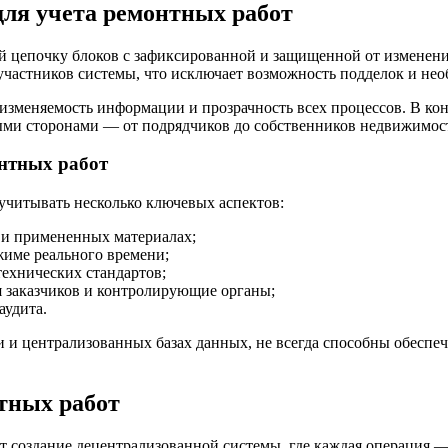
для учета ремонтных работ
 цепочку блоков с зафиксированной и защищенной от изменения
участников системы, что исключает возможность подделок и не
зменяемость информации и прозрачность всех процессов. В конт
ными сторонами — от подрядчиков до собственников недвижимо
нтных работ
учитывать несколько ключевых аспектов:
 и примененных материалах;
жиме реального времени;
ехнических стандартов;
я заказчиков и контролирующие органы;
аудита.
 централизованных базах данных, не всегда способны обеспечи
нтных работ
т создание децентрализованной системы, где каждая операция —