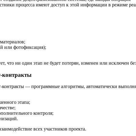
частники процесса имеют доступ к этой информации в режиме ре
материалов;
й или фотофиксация);
т, что ни один этап не будет потерян, изменен или исключен без
т-контракты
рт-контракты — программные алгоритмы, автоматически выпол
шенного этапа;
честве;
ополнительного контроля;
низаций.
заимодействие всех участников проекта.