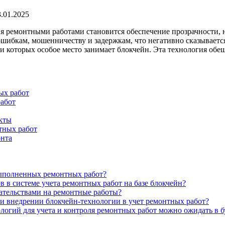
3.01.2025
ия ремонтными работами становится обеспечение прозрачности, 
бкам, мошенничеству и задержкам, что негативно сказывается на
 которых особое место занимает блокчейн. Эта технология обе
ых работ
абот
кты
тных работ
онта
выполненных ремонтных работ?
 в системе учета ремонтных работ на базе блокчейн?
ательствами на ремонтные работы?
и внедрении блокчейн-технологии в учет ремонтных работ?
логий для учета и контроля ремонтных работ можно ожидать в 