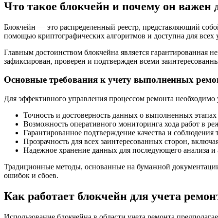
Что такое блокчейн и почему он важен 
Блокчейн — это распределенный реестр, представляющий собой
помощью криптографических алгоритмов и доступна для всех 
Главным достоинством блокчейна является гарантированная неи
зафиксирован, проверен и подтвержден всеми заинтересован
Основные требования к учету выполненных ремо
Для эффективного управления процессом ремонта необходимо 
Точность и достоверность данных о выполненных этапах
Возможность оперативного мониторинга хода работ в ре
Гарантированное подтверждение качества и соблюдения т
Прозрачность для всех заинтересованных сторон, включа
Надежное хранение данных для последующего анализа и 
Традиционные методы, основанные на бумажной документации и
ошибок и сбоев.
Как работает блокчейн для учета ремо
Использование блокчейна в области учета ремонта предполагае