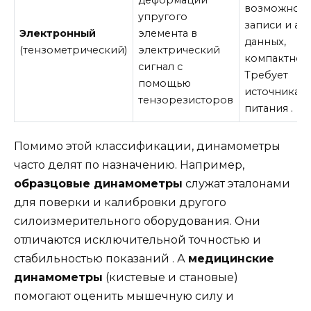
возможност
упругого
записи и ан
Электронный
элемента в
данных,
(тензометрический)
электрический
компактност
сигнал с
Требует
помощью
источника
тензорезисторов
питания .
Помимо этой классификации, динамометры
часто делят по назначению. Например,
образцовые динамометры
служат эталонами
для поверки и калибровки другого
силоизмерительного оборудования. Они
отличаются исключительной точностью и
стабильностью показаний . А
медицинские
динамометры
(кистевые и становые)
помогают оценить мышечную силу и