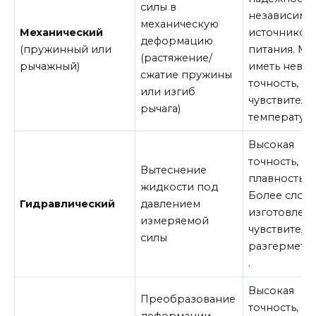
силы в
независимос
механическую
Механический
источников
деформацию
(пружинный или
питания. М
(растяжение/
рычажный)
иметь невы
сжатие пружины
точность,
или изгиб
чувствителе
рычага)
температуре
Высокая
точность,
Вытеснение
плавность х
жидкости под
Более слож
Гидравлический
давлением
изготовлени
измеряемой
чувствителе
силы
разгермети
.
Высокая
Преобразование
точность,
деформации