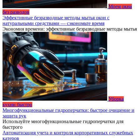
Моем окна
без разводов
Эффективные безразводные методы мытья окон с
натуральными средствами — сэкономьте время
Экономия времени: эффективные безразводные методы мытья
Уборка
кухни быстро
Многофункциональные гидроперчатки: быстрое очищение и
защита рук
Используйте многофункциональные гидроперчатки для
быстрого
Автоматизация учета и контроля корпоративных служебных
катеров