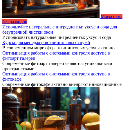
Моем окна
без разводов
Используйте натуральные ингредиенты: уксус и сода для
безупречной чистки окон
Использовать натуральные ингредиенты: уксус и сода
Курсы для менеджеров клининговых служб
В современном мире сфера клининговых услуг активно
Оптимизация работы с системами контроля доступа в
фитоарт-галереи
Современные фитоарт-галереи являются уникальными
пространствами
Оптимизация работы с системами контроля доступа в
фитокафе
Современные фитокафе активно внедряют инновационные