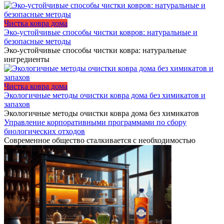
Чистка ковра дома
Эко-устойчивые способы чистки ковров: натуральные и
безопасные методы
Эко-устойчивые способы чистки ковра: натуральные
ингредиенты
Чистка ковра дома
Экологичные методы очистки ковра дома без химикатов и
запахов
Экологичные методы очистки ковра дома без химикатов
Управление корпоративными программами по сбору
биологических отходов
Современное общество сталкивается с необходимостью