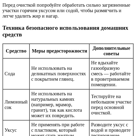
Перед очисткой попробуйте обработать сильно загрязненные
участки горячим уксусом или содой, чтобы размягчить и
легче удалить жир и нагар.
Техника безопасного использования домашних
средств
Дополнительные
Средство
Меры предосторожности
советы
Не вдыхайте
Не использовать на
газообразную
Сода
деликатных поверхностях
смесь — работайте
с покрытием глянец.
в проветриваемом
помещении.
Не использовать на
Тестируйте на
натуральных камнях
Лимонный
небольшом участке
(например, мрамор,
сок
перед основной
гранит), так как кислота
очисткой.
может их повредить.
Не применять при работе
Разводите уксус с
Уксус
с пластиком, который
водой и проводите
может стать желтым.
тестирование.