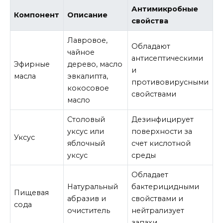
Антимикробные
Компонент
Описание
свойства
Лавровое,
Обладают
чайное
антисептическими
Эфирные
дерево, масло
и
масла
эвкалипта,
противовирусными
кокосовое
свойствами
масло
Столовый
Дезинфицирует
уксус или
поверхности за
Уксус
яблочный
счет кислотной
уксус
среды
Обладает
Натуральный
бактерицидными
Пищевая
абразив и
свойствами и
сода
очиститель
нейтрализует
запахи