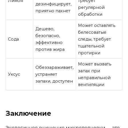
Лимон
требует
дезинфицирует,
регулярной
приятно пахнет
обработки
Может оставлять
Дешево,
белесоватые
безопасно,
Сода
следы, требует
эффективно
тщательной
против жира
протирки
Может вызвать
Обеззараживает,
запах при
Уксус
устраняет
неправильной
запахи, доступен
вентиляции
Заключение
Экологичное очищение микроволновки — это