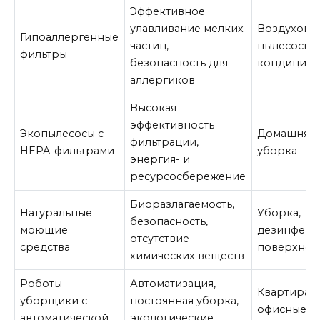
Эффективное
улавливание мелких
Воздухово
Гипоаллергенные
частиц,
пылесосы,
фильтры
безопасность для
кондицио
аллергиков
Высокая
эффективность
Экопылесосы с
Домашняя
фильтрации,
HEPA-фильтрами
уборка
энергия- и
ресурсосбережение
Биоразлагаемость,
Натуральные
Уборка,
безопасность,
моющие
дезинфекц
отсутствие
средства
поверхнос
химических веществ
Роботы-
Автоматизация,
Квартира,
уборщики с
постоянная уборка,
офисные
автоматической
экологические