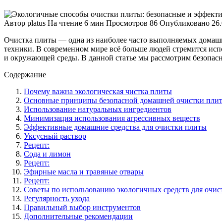
Автор
platus
На чтение
6 мин
Просмотров
86
Опубликовано
26
Очистка плиты — одна из наиболее часто выполняемых домашн
техники. В современном мире всё больше людей стремится испо
и окружающей среды. В данной статье мы рассмотрим безопас
Содержание
Почему важна экологическая чистка плиты
Основные принципы безопасной домашней очистки пли
Использование натуральных ингредиентов
Минимизация использования агрессивных веществ
Эффективные домашние средства для очистки плиты
Уксусный раствор
Рецепт:
Сода и лимон
Рецепт:
Эфирные масла и травяные отвары
Рецепт:
Советы по использованию экологичных средств для очис
Регулярность ухода
Правильный выбор инструментов
Дополнительные рекомендации