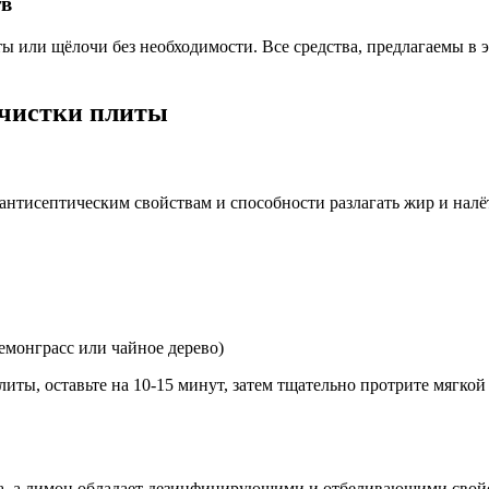
тв
ы или щёлочи без необходимости. Все средства, предлагаемы в 
очистки плиты
антисептическим свойствам и способности разлагать жир и налёт
емонграсс или чайное дерево)
иты, оставьте на 10-15 минут, затем тщательно протрите мягко
та, а лимон обладает дезинфицирующими и отбеливающими свойс