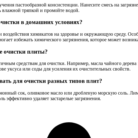
учения пастообразной консистенции. Нанесите смесь на загрязне
ь влажной тряпкой и промойте водой.
очистки в домашних условиях?
 воздействия химикатов на здоровье и окружающую среду. Особе
гает избежать химического загрязнения, которое может возник
е очистки плиты?
гичным средствам для очистки. Например, масла чайного дерева
ве уксуса или соды для усиления их очистительных свойств.
вать для очистки разных типов плит?
имонный сок, оливковое масло или дробленую морскую соль. Ли
оль эффективно удаляет застарелые загрязнения.