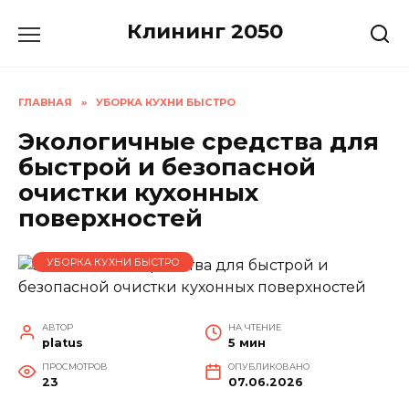
Перейти
Клининг 2050
к
содержанию
ГЛАВНАЯ
»
УБОРКА КУХНИ БЫСТРО
Экологичные средства для
быстрой и безопасной
очистки кухонных
поверхностей
УБОРКА КУХНИ БЫСТРО
АВТОР
НА ЧТЕНИЕ
platus
5 мин
ПРОСМОТРОВ
ОПУБЛИКОВАНО
23
07.06.2026