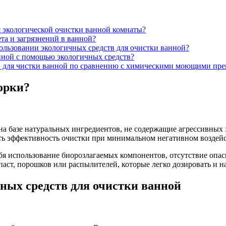
 экологической очистки ванной комнаты?
та и загрязнений в ванной?
льзовании экологичных средств для очистки ванной?
нной с помощью экологичных средств?
в для чистки ванной по сравнению с химическими моющими пре
орки?
на базе натуральных ингредиентов, не содержащие агрессивных х
ть эффективность очистки при минимальном негативном воздейс
я использование биорозлагаемых компонентов, отсутствие опас
паст, порошков или распылителей, которые легко дозировать и н
ных средств для очистки ванной