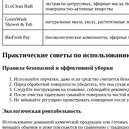
экстракты цитрусовых, эфирные масла, б
EcoClean Bath
поверхностно-активные вещества
GreenWash
натуральные мыла, уксус, растительные 
Shower & Tub
BioFresh Рay
биоэкологические компоненты, эфирные 
Практические советы по использовани
Правила безопасной и эффективной уборки
Используйте перчатки, даже если средство считается бе
Перед обработкой поверхности убедитесь, что она сухая 
Следуйте инструкциям на упаковке, соблюдайте рекоменд
После очистки тщательно смывайте поверхность чистой в
Не забывайте регулярно проветривать помещение после у
Экологическая рентабельность
Использование домашней химической продукции или готовых эк
меньших объемов и реже покупаются по сравнению с традици