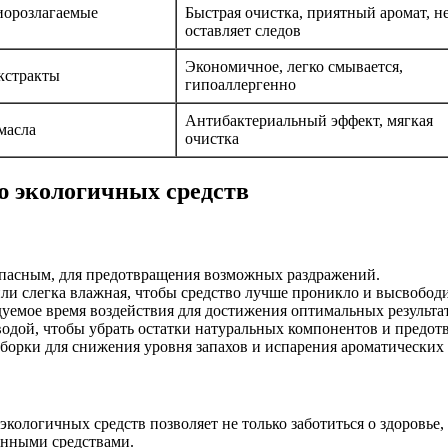
иорозлагаемые
Быстрая очистка, приятный аромат, н
оставляет следов
Экономичное, легко смывается,
экстракты
гипоаллергенно
Антибактериальный эффект, мягкая
масла
очистка
ю экологичных средств
зопасным, для предотвращения возможных раздражений.
или слегка влажная, чтобы средство лучше проникло и высвободи
уемое время воздействия для достижения оптимальных результа
одой, чтобы убрать остатки натуральных компонентов и предотв
борки для снижения уровня запахов и испарения ароматических 
ологичных средств позволяет не только заботиться о здоровье,
онными средствами.