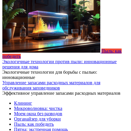
Пыль: как
победить
Экологичные технологии против пыли: инновационные
решения для дома
Экологичные технологии для борьбы с пылью:
инновационные
Управление запасами расходных материалов для
обслуживания заповедников
Эффективное управление запасами расходных материалов
Клининг
Микроволновка: чистка
Моем окна без разводов
Органайзер для уборки
Пыль: как победить
Пятна: экстренная помощь