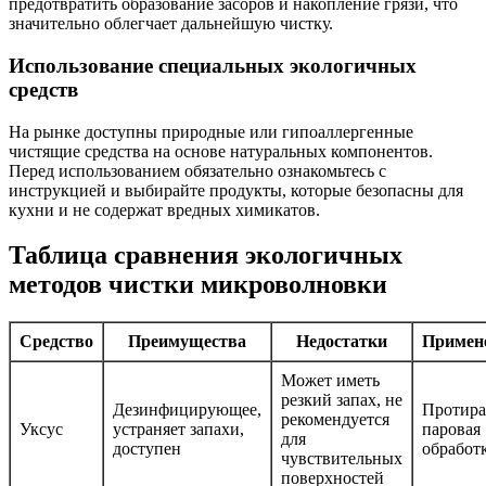
предотвратить образование засоров и накопление грязи, что
значительно облегчает дальнейшую чистку.
Использование специальных экологичных
средств
На рынке доступны природные или гипоаллергенные
чистящие средства на основе натуральных компонентов.
Перед использованием обязательно ознакомьтесь с
инструкцией и выбирайте продукты, которые безопасны для
кухни и не содержат вредных химикатов.
Таблица сравнения экологичных
методов чистки микроволновки
Средство
Преимущества
Недостатки
Примен
Может иметь
резкий запах, не
Дезинфицирующее,
Протира
рекомендуется
Уксус
устраняет запахи,
паровая
для
доступен
обработ
чувствительных
поверхностей