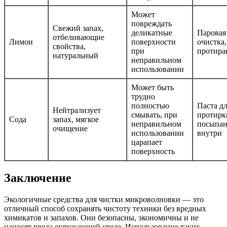
Может
повреждать
Свежий запах,
деликатные
Паровая
отбеливающие
Лимон
поверхности
очистка,
свойства,
при
протира
натуральный
неправильном
использовании
Может быть
трудно
полностью
Паста д
Нейтрализует
смывать, при
протирк
Сода
запах, мягкое
неправильном
посыпа
очищение
использовании
внутри
царапает
поверхность
Заключение
Экологичные средства для чистки микроволновки — это
отличный способ сохранять чистоту техники без вредных
химикатов и запахов. Они безопасны, экономичны и не
наносят вреда окружающей среде. Использование таких