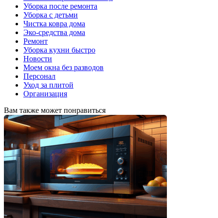
Уборка после ремонта
Уборка с детьми
Чистка ковра дома
Эко-средства дома
Ремонт
Уборка кухни быстро
Новости
Моем окна без разводов
Персонал
Уход за плитой
Организация
Вам также может понравиться