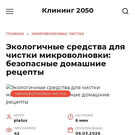
Перейти
Клининг 2050
к
содержанию
ГЛАВНАЯ
»
МИКРОВОЛНОВКА: ЧИСТКА
Экологичные средства для
чистки микроволновки:
безопасные домашние
рецепты
МИКРОВОЛНОВКА: ЧИСТКА
АВТОР
НА ЧТЕНИЕ
platus
6 мин
ПРОСМОТРОВ
ОПУБЛИКОВАНО
42
06.03.2026