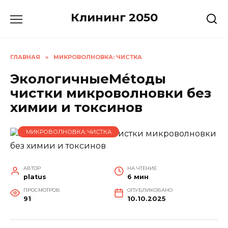
Перейти
Клининг 2050
к
содержанию
ГЛАВНАЯ
»
МИКРОВОЛНОВКА: ЧИСТКА
ЭкологичныеMétоды
чистки микроволновки без
химии и токсинов
МИКРОВОЛНОВКА: ЧИСТКА
АВТОР
НА ЧТЕНИЕ
platus
6 мин
ПРОСМОТРОВ
ОПУБЛИКОВАНО
91
10.10.2025