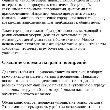
Одним из наиболее эффективных способов сделать chores
интересными — придумать тематический сценарий,
связанный с любимыми персонажами, фильмами или
приключениями. Например, можно превратить очистку
комнаты в миссию по спасению города или поиск сокровищ,
где каждый выполненный шаг приближает к общей цели.
Такие сценарии создают образ деятельности, выходящий за
рамки обычной уборки, делают ее захватывающей и
мотивируют детей участвовать более активно. Можно
использовать тематические атрибуты: маски, реквизит, карты
сокровищ, что делает игру более реалистичной и
увлекательной.
Создание системы наград и поощрений
Для того чтобы дети с удовольствием включались в уборку,
важно внедрить систему наград и поощрений. Например,
после выполнения определенного количества заданий
ребенок получает маленькую приз или внутреннюю награду
— значок, звезду или балл, который можно накопить и
обменять на что-то желаемое.
Обязательно следует поощрять усилия, а не только результат.
Это помогает формировать у ребенка позитивное отношение