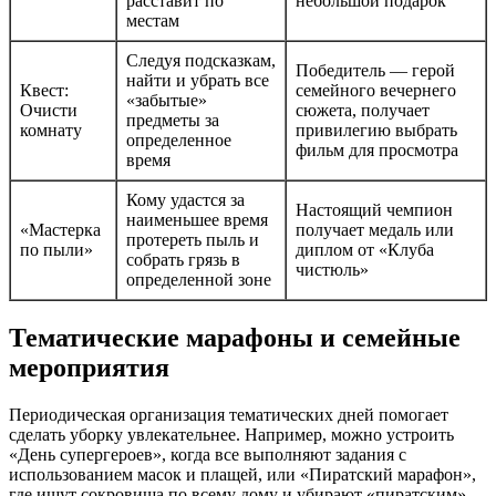
расставит по
небольшой подарок
местам
Следуя подсказкам,
Победитель — герой
найти и убрать все
Квест:
семейного вечернего
«забытые»
Очисти
сюжета, получает
предметы за
комнату
привилегию выбрать
определенное
фильм для просмотра
время
Кому удастся за
Настоящий чемпион
наименьшее время
«Мастерка
получает медаль или
протереть пыль и
по пыли»
диплом от «Клуба
собрать грязь в
чистюль»
определенной зоне
Тематические марафоны и семейные
мероприятия
Периодическая организация тематических дней помогает
сделать уборку увлекательнее. Например, можно устроить
«День супергероев», когда все выполняют задания с
использованием масок и плащей, или «Пиратский марафон»,
где ищут сокровища по всему дому и убирают «пиратским»