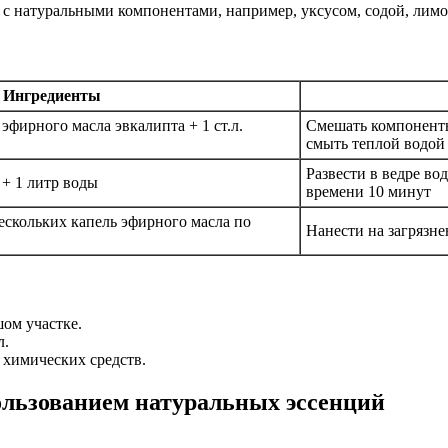
с натуральными компонентами, например, уксусом, содой, лим
Ингредиенты
 эфирного масла эвкалипта + 1 ст.л.
Смешать компоненты
смыть теплой водой
Развести в ведре во
 + 1 литр воды
времени 10 минут
ескольких капель эфирного масла по
Нанести на загрязне
шом участке.
л.
 химических средств.
пользованием натуральных эссенций