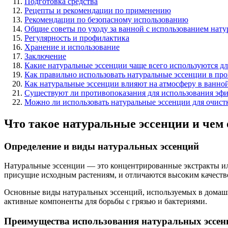
Подготовка средства
Рецепты и рекомендации по применению
Рекомендации по безопасному использованию
Общие советы по уходу за ванной с использованием нат
Регулярность и профилактика
Хранение и использование
Заключение
Какие натуральные эссенции чаще всего используются д
Как правильно использовать натуральные эссенции в про
Как натуральные эссенции влияют на атмосферу в ванно
Существуют ли противопоказания для использования эфи
Можно ли использовать натуральные эссенции для очист
Что такое натуральные эссенции и чем
Определение и виды натуральных эссенций
Натуральные эссенции — это концентрированные экстракты или
присущие исходным растениям, и отличаются высоким качеств
Основные виды натуральных эссенций, используемых в домашн
активные компоненты для борьбы с грязью и бактериями.
Преимущества использования натуральных эссен