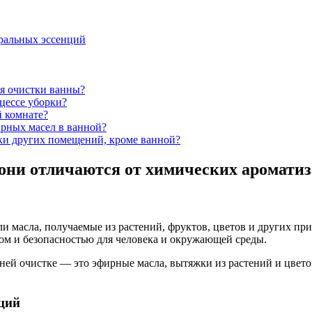
уральных эссенций
ля очистки ванны?
цессе уборки?
й комнате?
рных масел в ванной?
ки других помещений, кроме ванной?
 они отличаются от химических ароматиз
 масла, получаемые из растений, фруктов, цветов и других пр
ом и безопасностью для человека и окружающей среды.
ей очистке — это эфирные масла, вытяжки из растений и цвето
ций