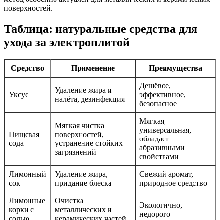
поверхностей.
Таблица: натуральные средства для
ухода за электроплитой
Средство
Применение
Преимущества
Дешёвое,
Удаление жира и
Уксус
эффективное,
налёта, дезинфекция
безопасное
Мягкая,
Мягкая чистка
универсальная,
Пищевая
поверхностей,
обладает
сода
устранение стойких
абразивными
загрязнений
свойствами
Лимонный
Удаление жира,
Свежий аромат,
сок
придание блеска
природное средство
Лимонные
Очистка
Экологично,
корки с
металлических и
недорого
солью
керамических частей