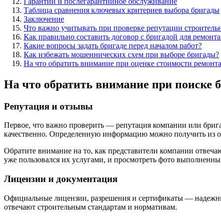
Гарантии и послегарантийное обслуживание
Таблица сравнения ключевых критериев выбора бригады
Заключение
Что важно учитывать при проверке репутации строитель
Как правильно составить договор с бригадой для ремонта
Какие вопросы задать бригаде перед началом работ?
Как избежать мошеннических схем при выборе бригады?
На что обратить внимание при оценке стоимости ремонта
На что обратить внимание при поиске 
Репутация и отзывы
Первое, что важно проверить — репутация компании или бриг
качественно. Определенную информацию можно получить из о
Обратите внимание на то, как представители компании отвеча
уже пользовался их услугами, и просмотреть фото выполненных
Лицензии и документация
Официальные лицензии, разрешения и сертификаты — надежные
отвечают строительным стандартам и нормативам.