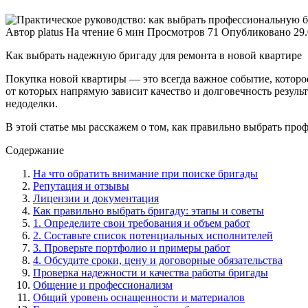
Автор
platus
На чтение
6 мин
Просмотров
71
Опубликовано
29
Как выбрать надежную бригаду для ремонта в новой квартире
Покупка новой квартиры — это всегда важное событие, которо
от которых напрямую зависит качество и долговечность резуль
недоделки.
В этой статье мы расскажем о том, как правильно выбрать пр
Содержание
На что обратить внимание при поиске бригады
Репутация и отзывы
Лицензии и документация
Как правильно выбрать бригаду: этапы и советы
1. Определите свои требования и объем работ
2. Составьте список потенциальных исполнителей
3. Проверьте портфолио и примеры работ
4. Обсудите сроки, цену и договорные обязательства
Проверка надежности и качества работы бригады
Общение и профессионализм
Общий уровень оснащенности и материалов