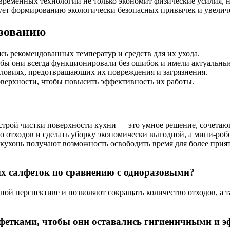
временных технологий не только экономит физические усилия, 
твует формированию экологически безопасных привычек и увели
ьзованию
сь рекомендованных температур и средств для их ухода.
бы они всегда функционировали без ошибок и имели актуальны
словиях, предотвращающих их повреждения и загрязнения.
верхности, чтобы повысить эффективность их работы.
трой чистки поверхности кухни — это умное решение, сочетающ
о отходов и сделать уборку экономически выгодной, а мини-роб
кухонь получают возможность освободить время для более прият
х салфеток по сравнению с одноразовыми?
ой перспективе и позволяют сокращать количество отходов, а т
фетками, чтобы они оставались гигиеничными и 