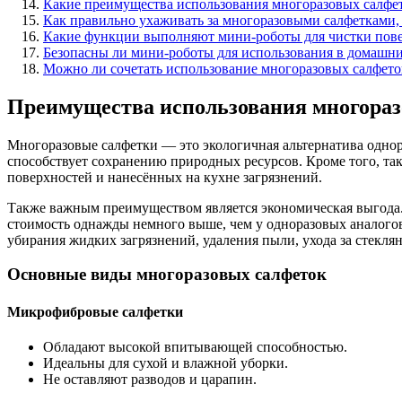
Какие преимущества использования многоразовых салфе
Как правильно ухаживать за многоразовыми салфетками
Какие функции выполняют мини-роботы для чистки пове
Безопасны ли мини-роботы для использования в домашних
Можно ли сочетать использование многоразовых салфето
Преимущества использования многораз
Многоразовые салфетки — это экологичная альтернатива однор
способствует сохранению природных ресурсов. Кроме того, та
поверхностей и нанесённых на кухне загрязнений.
Также важным преимуществом является экономическая выгода. 
стоимость однажды немного выше, чем у одноразовых аналогов
убирания жидких загрязнений, удаления пыли, ухода за стекля
Основные виды многоразовых салфеток
Микрофибровые салфетки
Обладают высокой впитывающей способностью.
Идеальны для сухой и влажной уборки.
Не оставляют разводов и царапин.