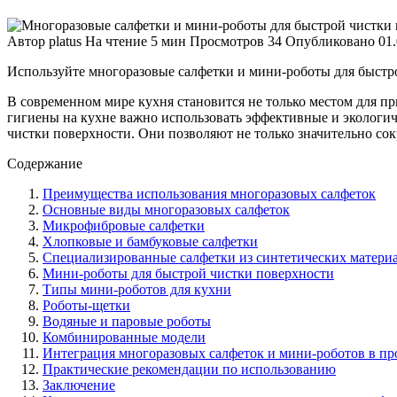
Автор
platus
На чтение
5 мин
Просмотров
34
Опубликовано
01
Используйте многоразовые салфетки и мини-роботы для быстр
В современном мире кухня становится не только местом для п
гигиены на кухне важно использовать эффективные и экологи
чистки поверхности. Они позволяют не только значительно сок
Содержание
Преимущества использования многоразовых салфеток
Основные виды многоразовых салфеток
Микрофибровые салфетки
Хлопковые и бамбуковые салфетки
Специализированные салфетки из синтетических матери
Мини-роботы для быстрой чистки поверхности
Типы мини-роботов для кухни
Роботы-щетки
Водяные и паровые роботы
Комбинированные модели
Интеграция многоразовых салфеток и мини-роботов в пр
Практические рекомендации по использованию
Заключение