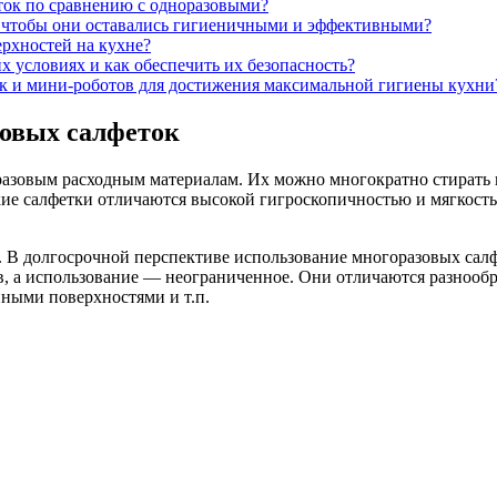
ток по сравнению с одноразовыми?
, чтобы они оставались гигиеничными и эффективными?
рхностей на кухне?
 условиях и как обеспечить их безопасность?
к и мини-роботов для достижения максимальной гигиены кухни
овых салфеток
азовым расходным материалам. Их можно многократно стирать и
кие салфетки отличаются высокой гигроскопичностью и мягкост
В долгосрочной перспективе использование многоразовых салфе
, а использование — неограниченное. Они отличаются разнообра
нными поверхностями и т.п.