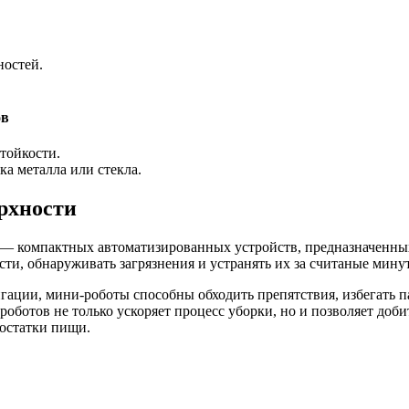
ностей.
ов
тойкости.
а металла или стекла.
рхности
— компактных автоматизированных устройств, предназначенных
ти, обнаруживать загрязнения и устранять их за считаные минут
ации, мини-роботы способны обходить препятствия, избегать п
роботов не только ускоряет процесс уборки, но и позволяет доб
 остатки пищи.