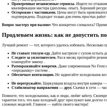
Проверенные независимые сервисы.
Ищите по отзывам (
квалификации мастера (дипломы, опыт). Хороший ресур
Осторожно с частниками.
Цены могут быть привлекатель
подтверждена. Подходит только для очень простых работ 
Вопрос мастеру при вызове:
Что конкретно сломалось? Пример
Продлеваем жизнь: как не допустить п
Лучший ремонт — тот, которого удалось избежать. Несколько 
Не ставьте теплую еду.
Дайте кастрюле с супом остыть до
Следите за уплотнителем.
Раз в месяц протирайте резин
планируйте замену .
Размораживайте вовремя.
Даже современным No Frost ну
«передышку» системе .
Обеспечьте вентиляцию.
Не задвигайте холодильник впл
.
Не перегружайте.
Циркуляция воздуха внутри камеры — в
Стабилизатор напряжения — друг.
Скачки в сети — час
Помните, что холодильники, как и люди, любят заботу. Своев
гарантия того, что ваш холодный друг прослужит вам долгие г
сложных моделей. Главное — найти своего мастера!