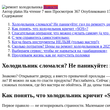
Новости
Автор
platus
На чтение
7 мин
Просмотров
367
Опубликовано
1
Содержание
Холодильник сломался? Не паникуйте: гид по ремонту, ц
Как понять, что холодильник кричит «SOS»?
Спасательная операция: что можно сделать самому (а что
С чем справитесь самостоятельно:
Когда брать инструменты НЕЛЬЗЯ (только мастер!):
Сколько потратим? Цены на ремонт холодильников в 202
Выбираем сервис: чтобы не нарваться на «шабашников»
Продлеваем жизнь: как не допустить поломки
Холодильник сломался? Не паникуйте: г
Знакомо? Открываете дверцу, а вместо привычной прохлады — т
ли? И можно ли как-то спасти продукты? Расслабьтесь. Сейчас
сложных поломок, где без мастера не обойтись. И да, цены тож
Как понять, что холодильник кричит «
Первое правило — не игнорировать странности. Маленькие сим