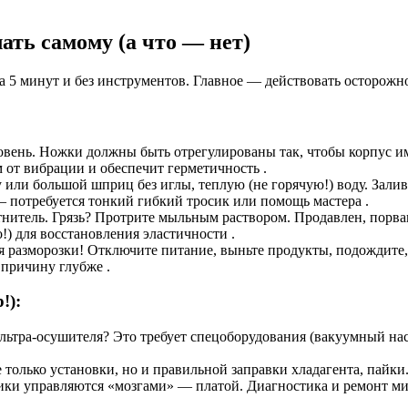
ать самому (а что — нет)
 5 минут и без инструментов. Главное — действовать осторожно
вень. Ножки должны быть отрегулированы так, чтобы корпус им
 от вибрации и обеспечит герметичность .
или большой шприц без иглы, теплую (не горячую!) воду. Залива
 — потребуется тонкий гибкий тросик или помощь мастера .
итель. Грязь? Протрите мыльным раствором. Продавлен, порва
) для восстановления эластичности .
 разморозки! Отключите питание, выньте продукты, подождите, п
 причину глубже .
!):
льтра-осушителя? Это требует спецоборудования (вакуумный нас
 только установки, но и правильной заправки хладагента, пайк
и управляются «мозгами» — платой. Диагностика и ремонт мик