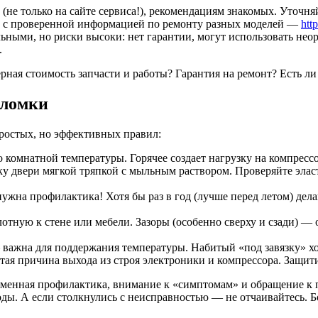
не только на сайте сервиса!), рекомендациям знакомых. Уточняй
с с проверенной информацией по ремонту разных моделей —
htt
ными, но риски высоки: нет гарантии, могут использовать неор
.
ная стоимость запчасти и работы? Гарантия на ремонт? Есть ли
оломки
простых, но эффективных правил:
 комнатной температуры. Горячее создает нагрузку на компрессо
ку двери мягкой тряпкой с мыльным раствором. Проверяйте эла
жна профилактика! Хотя бы раз в год (лучше перед летом) дела
отную к стене или мебели. Зазоры (особенно сверху и сзади) — 
ажна для поддержания температуры. Набитый «под завязку» хол
тая причина выхода из строя электроники и компрессора. Защити
ременная профилактика, внимание к «симптомам» и обращение к
оды. А если столкнулись с неисправностью — не отчаивайтесь. 