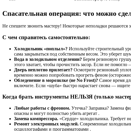
Спасательная операция: что можно сдел
Не спешите звонить мастеру! Некоторые неполадки решаются за
С чем справитесь самостоятельно:
Холодильник «поплыл»?
Используйте строительный уро
сама закрываться под собственным весом. Это уберет шум
Вода в холодильном отделении?
Берем резиновую грушу 
этого хватает, чтобы прочистить засор. Если не помогло
Дверь неплотно прилегает?
Осмотрите резиновый уплотн
временно можно попробовать прогреть феном (осторожно!
Обледенение в морозилке (не No Frost)?
Самое время для
включите. Если «шуба» быстро нарастает снова — ищите
Когда брать инструменты НЕЛЬЗЯ (только мастер
Любые работы с фреоном.
Утечка? Заправка? Замена фи
опасны и могут полностью убить агрегат .
Замена компрессора.
«Сердце» холодильника. Требует не
Ремонт электронных модулей.
Современные холодильник
осциллографами и программаторами .