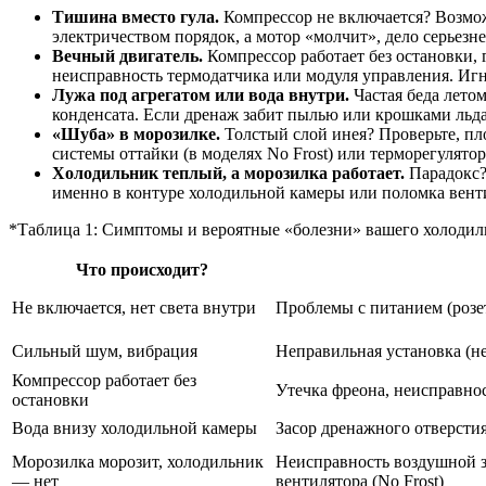
Тишина вместо гула.
Компрессор не включается? Возможн
электричеством порядок, а мотор «молчит», дело серьезне
Вечный двигатель.
Компрессор работает без остановки, 
неисправность термодатчика или модуля управления. Игн
Лужа под агрегатом или вода внутри.
Частая беда лето
конденсата. Если дренаж забит пылью или крошками льда,
«Шуба» в морозилке.
Толстый слой инея? Проверьте, пл
системы оттайки (в моделях No Frost) или терморегулятор
Холодильник теплый, а морозилка работает.
Парадокс? 
именно в контуре холодильной камеры или поломка вентил
*Таблица 1: Симптомы и вероятные «болезни» вашего холодил
Что происходит?
Не включается, нет света внутри
Проблемы с питанием (розет
Сильный шум, вибрация
Неправильная установка (не
Компрессор работает без
Утечка фреона, неисправнос
остановки
Вода внизу холодильной камеры
Засор дренажного отверсти
Морозилка морозит, холодильник
Неисправность воздушной за
— нет
вентилятора (No Frost)