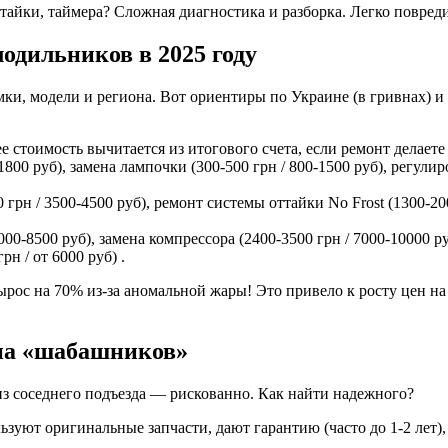
тайки, таймера? Сложная диагностика и разборка. Легко повреди
одильников в 2025 году
ки, модели и региона. Вот ориентиры по Украине (в гривнах) и
е стоимость вычитается из итогового счета, если ремонт делаете 
800 руб), замена лампочки (300-500 грн / 800-1500 руб), регулиро
грн / 3500-4500 руб), ремонт системы оттайки No Frost (1300-200
00-8500 руб), замена компрессора (2400-3500 грн / 7000-10000 ру
н / от 6000 руб) .
рос на 70% из-за аномальной жары! Это привело к росту цен на
 на «шабашников»
из соседнего подъезда — рискованно. Как найти надежного?
зуют оригинальные запчасти, дают гарантию (часто до 1-2 лет)