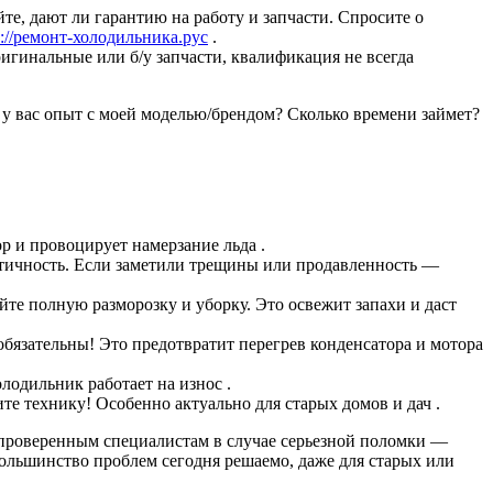
те, дают ли гарантию на работу и запчасти. Спросите о
p://ремонт-холодильника.рус
.
игинальные или б/у запчасти, квалификация не всегда
 у вас опыт с моей моделью/брендом? Сколько времени займет?
р и провоцирует намерзание льда .
стичность. Если заметили трещины или продавленность —
йте полную разморозку и уборку. Это освежит запахи и даст
обязательны! Это предотвратит перегрев конденсатора и мотора
одильник работает на износ .
те технику! Особенно актуально для старых домов и дач .
 проверенным специалистам в случае серьезной поломки —
Большинство проблем сегодня решаемо, даже для старых или