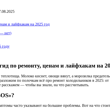
7.08.2025
енам и лайфхакам на 2025 год
 — нет)
5 году
ид по ремонту, ценам и лайфхакам на 20
еплотища. Молоко киснет, овощи вянут, а морозилка предательск
 разложим по полочкам всё про ремонт холодильников в 2025: от
е расскажем — чтобы вы знали, на что рассчитывать.
SOS»?
птомы часто указывают на большие проблемы. Вот на что стоит