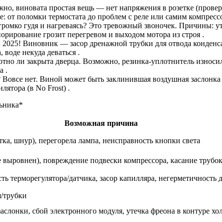
о, виновата простая вещь — нет напряжения в розетке (проверь
е: от поломки термостата до проблем с реле или самим компресс
громко гудя и нагреваясь? Это тревожный звоночек. Причины: ут
орирование грозит перегревом и выходом мотора из строя .
м 2025! Виновник — засор дренажной трубки для отвода конденса
 воде некуда деваться .
отно ли закрыта дверца. Возможно, резинка-уплотнитель износи
а .
Вовсе нет. Виной может быть заклинившая воздушная заслонка 
ятора (в No Frost) .
ьника*
Возможная причина
ка, шнур), перегорела лампа, неисправность кнопки света
 выровнен), повреждение подвески компрессора, касание трубок
ть терморегулятора/датчика, засор капилляра, негерметичность 
я/трубки
слонки, сбой электронного модуля, утечка фреона в контуре хо