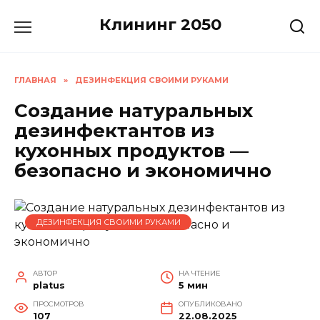
Перейти
Клининг 2050
к
содержанию
ГЛАВНАЯ
»
ДЕЗИНФЕКЦИЯ СВОИМИ РУКАМИ
Создание натуральных
дезинфектантов из
кухонных продуктов —
безопасно и экономично
ДЕЗИНФЕКЦИЯ СВОИМИ РУКАМИ
АВТОР
НА ЧТЕНИЕ
platus
5 мин
ПРОСМОТРОВ
ОПУБЛИКОВАНО
107
22.08.2025