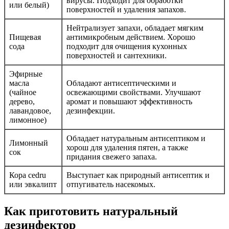
вирусы. Подходит для обработки
или белый)
поверхностей и удаления запахов.
Нейтрализует запахи, обладает мягким
Пищевая
антимикробным действием. Хорошо
сода
подходит для очищения кухонных
поверхностей и сантехники.
Эфирные
масла
Обладают антисептическими и
(чайное
освежающими свойствами. Улучшают
дерево,
аромат и повышают эффективность
лавандовое,
дезинфекции.
лимонное)
Обладает натуральным антисептиком и
Лимонный
хорош для удаления пятен, а также
сок
придания свежего запаха.
Кора cedru
Выступает как природный антисептик и
или эвкалипт
отпугиватель насекомых.
Как приготовить натуральный
дезинфектор