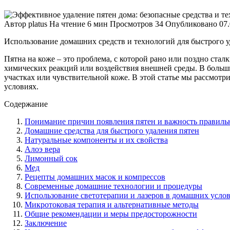
Автор
platus
На чтение
6 мин
Просмотров
34
Опубликовано
07
Использование домашних средств и технологий для быстрого уд
Пятна на коже – это проблема, с которой рано или поздно ста
химических реакций или воздействия внешней среды. В большин
участках или чувствительной коже. В этой статье мы рассмот
условиях.
Содержание
Понимание причин появления пятен и важность правиль
Домашние средства для быстрого удаления пятен
Натуральные компоненты и их свойства
Алоэ вера
Лимонный сок
Мед
Рецепты домашних масок и компрессов
Современные домашние технологии и процедуры
Использование светотерапии и лазеров в домашних усло
Микротоковая терапия и альтернативные методы
Общие рекомендации и меры предосторожности
Заключение