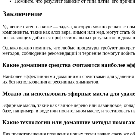
Помните, что результат зависит от типа пятна, его прич
Заключение
Удаление пятен на коже — задача, которую можно решать с п
компоненты, такие как алоэ вера, лимон или мед, могут стать 
позволяющих добиться профессиональных результатов в домашн
Однако важно помнить, что любые процедуры требуют аккуратн
методов, соблюдение рекомендаций и терпение помогут добиться
Какие домашние средства считаются наиболее эф
Наиболее эффективными домашними средствами для удаления св
их без использования агрессивных химикатов.
Можно ли использовать эфирные масла для удале
Эфирные масла, такие как чайное дерево или лавандовое, обла
базе, например, в воде или носительном масле, и тестировать 
Какие технологии или домашние методы помогают
Для предотвращения появления новых пятен важно сразу же обр