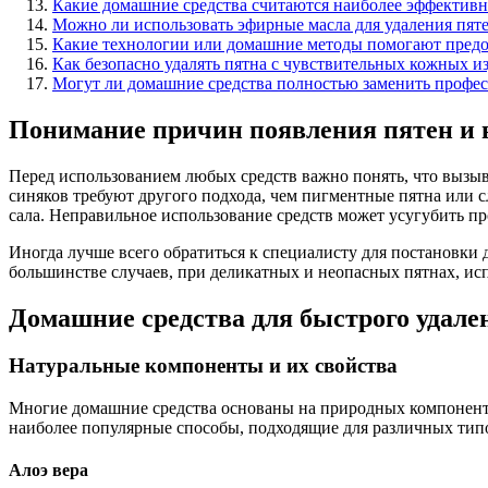
Какие домашние средства считаются наиболее эффективн
Можно ли использовать эфирные масла для удаления пяте
Какие технологии или домашние методы помогают предот
Как безопасно удалять пятна с чувствительных кожных и
Могут ли домашние средства полностью заменить профес
Понимание причин появления пятен и 
Перед использованием любых средств важно понять, что вызыва
синяков требуют другого подхода, чем пигментные пятна или 
сала. Неправильное использование средств может усугубить п
Иногда лучше всего обратиться к специалисту для постановки 
большинстве случаев, при деликатных и неопасных пятнах, ис
Домашние средства для быстрого удале
Натуральные компоненты и их свойства
Многие домашние средства основаны на природных компонен
наиболее популярные способы, подходящие для различных типо
Алоэ вера