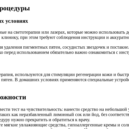
процедуры
их условиях
ные на светотерапии или лазерах, которые можно использовать 
 в клинику, при этом требуют соблюдения инструкции и аккуратн
 удаления пигментных пятен, сосудистых звездочек и постакне.
о перед использованием обязательно важно ознакомиться с инст
ерапия, используются для стимуляции регенерации кожи и быст
е пятен. В домашних условиях применяются специальные устройс
рожности
сти тест на чувствительность: нанести средство на небольшой 
таких как неразбавленный лимонный сок или йод, без соответс
дуру нужно прекратить и обратиться к врачу.
те мягкие увлажняющие средства, гипоаллергенные кремы и со