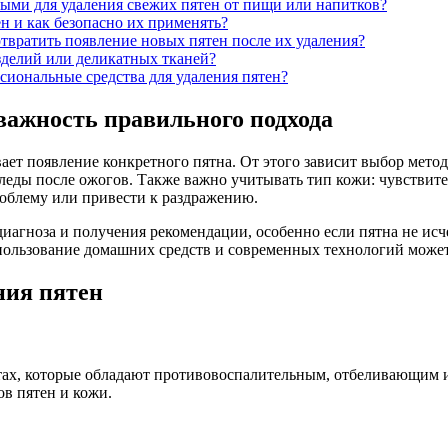
ыми для удаления свежих пятен от пищи или напитков?
н и как безопасно их применять?
вратить появление новых пятен после их удаления?
зделий или деликатных тканей?
сиональные средства для удаления пятен?
важность правильного подхода
ет появление конкретного пятна. От этого зависит выбор методо
следы после ожогов. Также важно учитывать тип кожи: чувствит
роблему или привести к раздражению.
диагноза и получения рекомендации, особенно если пятна не исч
пользование домашних средств и современных технологий может
ния пятен
тах, которые обладают противовоспалительным, отбеливающим
в пятен и кожи.