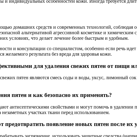
ины и индивидуальных особенностей кожи. Иногда требуется дли
омощью домашних средств и современных технологий, соблюдая 
безопасной альтернативой агрессивной косметике и химическим с
их условиях, что делает лечение более быстрым и удобным.
ости и консультации со специалистом, особенно если речь иде
 желаемого результата без вреда для здоровья кожи.
фективными для удаления свежих пятен от пищи и
ежих пятен являются смесь соды и воды, уксус, лимонный сок 
ния пятен и как безопасно их применять?
дают антисептическими свойствами и могут помочь в удалении пя
на незаметных участках ткани перед использованием.
 предотвратить появление новых пятен после их 
абатывать загрязнение, использовать защитные средства (напри