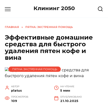
Перейти
Клининг 2050
к
содержанию
ГЛАВНАЯ
»
ПЯТНА: ЭКСТРЕННАЯ ПОМОЩЬ
Эффективные домашние
средства для быстрого
удаления пятен кофе и
вина
ПЯТНА: ЭКСТРЕННАЯ ПОМОЩЬ
АВТОР
НА ЧТЕНИЕ
platus
5 мин
ПРОСМОТРОВ
ОПУБЛИКОВАНО
109
21.10.2025