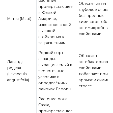
растение,
Обеспечивает
произрастающее
глубокое очище
в Южной
без вредных
Матея (Maté)
Америке,
химикатов, облад
известное своей
антимикробным
высокой
свойствами.
стойкостью к
загрязнениям.
Редкий сорт
Обладает
лаванды,
Лаванда
антибактериаль
выращиваемый в
редкая
свойствами,
экологичных
(Lavandula
добавляет прият
условиях в
angustifolia)
аромат и снимае
определённых
стресс.
районах Европы.
Растение рода
Cassia,
произрастающее