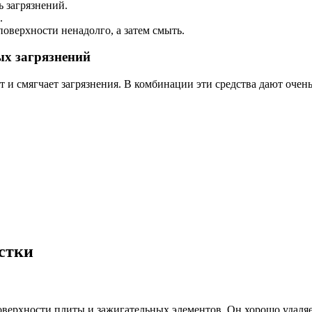
ь загрязнений.
.
оверхности ненадолго, а затем смыть.
ых загрязнений
т и смягчает загрязнения. В комбинации эти средства дают очен
стки
поверхности плиты и зажигательных элементов. Он хорошо удаляе