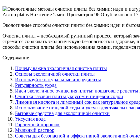
Автор
platus
На чтение
5 мин
Просмотров
96
Опубликовано
17
Экологичные способы очистки плиты без химии: идеи и бытов
Очистка плиты – необходимый рутинный процесс, который зач
стремятся соблюдать экологическую безопасность и здоровье, 
способы очистки плиты без использования химии, поделимся 
Содержание
Почему важна экологичная очистка плиты
Основы экологичной очистки плиты
Используйте натуральные ингредиенты
Регулярность ухода
Идеи экологичное очищения плиты: пошаговые рецепты 
Очистка газовой плиты уксусом и пищевой содой
Лимонная кислота и лимонный сок как натуральное сред
Использование пищевой соды и уксуса для тяжелых загр
Бытовые средства для экологичной очистки
Уксусная вода
Горчичный порошок
Мыльный раствор
Советы для безопасной и эффективной экологичной очис