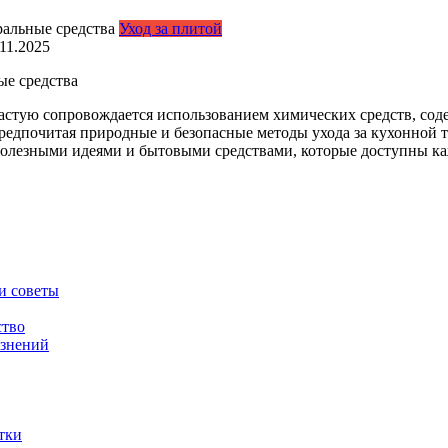
Уход за плитой
.11.2025
ые средства
астую сопровождается использованием химических средств, сод
предпочитая природные и безопасные методы ухода за кухонной 
полезными идеями и бытовыми средствами, которые доступны к
и советы
ство
язнений
тки