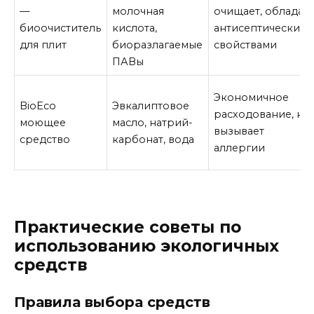
—
молочная
очищает, обладае
биоочиститель
кислота,
антисептическим
для плит
биоразлагаемые
свойствами
ПАВы
Экономичное
BioEco
Эвкалиптовое
расходование, не
моющее
масло, натрий-
вызывает
средство
карбонат, вода
аллергии
Практические советы по
использованию экологичных
средств
Правила выбора средств