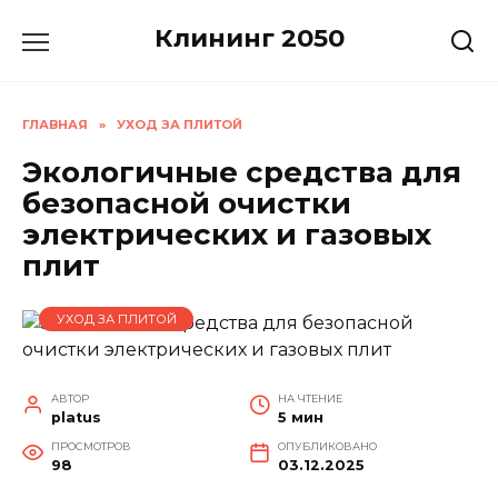
Перейти
Клининг 2050
к
содержанию
ГЛАВНАЯ
»
УХОД ЗА ПЛИТОЙ
Экологичные средства для
безопасной очистки
электрических и газовых
плит
УХОД ЗА ПЛИТОЙ
АВТОР
НА ЧТЕНИЕ
platus
5 мин
ПРОСМОТРОВ
ОПУБЛИКОВАНО
98
03.12.2025