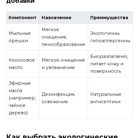
добавки
Компонент
Назначение
Преимущества
Мягкое
Мыльные
Экологичны,
очищение,
орешки
гипоаллергенны
пенообразование
Биоразлагаемо,
Кокосовое
Мягкое очищение
питает кожу и
масло
и увлажнение
поверхность
Эфирные
масла
Дезинфекция,
Натуральные
(например,
освежение
антисептики
чайное
дерево)
Как выбрать экологические