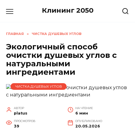
Перейти
Клининг 2050
к
содержанию
ГЛАВНАЯ
»
ЧИСТКА ДУШЕВЫХ УГЛОВ
Экологичный способ
очистки душевых углов с
натуральными
ингредиентами
ЧИСТКА ДУШЕВЫХ УГЛОВ
АВТОР
НА ЧТЕНИЕ
platus
6 мин
ПРОСМОТРОВ
ОПУБЛИКОВАНО
39
20.05.2026