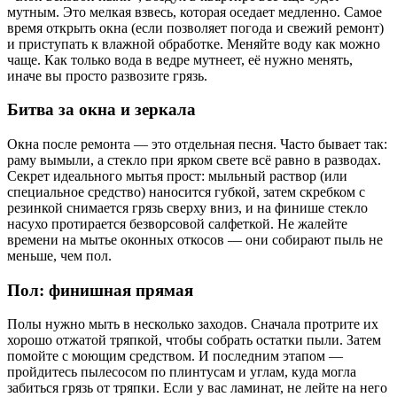
мутным. Это мелкая взвесь, которая оседает медленно. Самое
время открыть окна (если позволяет погода и свежий ремонт)
и приступать к влажной обработке. Меняйте воду как можно
чаще. Как только вода в ведре мутнеет, её нужно менять,
иначе вы просто развозите грязь.
Битва за окна и зеркала
Окна после ремонта — это отдельная песня. Часто бывает так:
раму вымыли, а стекло при ярком свете всё равно в разводах.
Секрет идеального мытья прост: мыльный раствор (или
специальное средство) наносится губкой, затем скребком с
резинкой снимается грязь сверху вниз, и на финише стекло
насухо протирается безворсовой салфеткой. Не жалейте
времени на мытье оконных откосов — они собирают пыль не
меньше, чем пол.
Пол: финишная прямая
Полы нужно мыть в несколько заходов. Сначала протрите их
хорошо отжатой тряпкой, чтобы собрать остатки пыли. Затем
помойте с моющим средством. И последним этапом —
пройдитесь пылесосом по плинтусам и углам, куда могла
забиться грязь от тряпки. Если у вас ламинат, не лейте на него