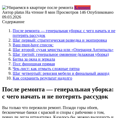
Клининг
Автор
platus
На чтение
8 мин
Просмотров
146
Опубликовано
09.03.2026
Содержание
После ремонта — генеральная уборка: с чего начать и не
потерять рассудок
Шаг первый: стратегическая разведка и экипировка
Ваш must-have список:
Шаг второй: сухая зачистка или «Операция Антипыль»
Шаг третий: генеральное омовение (влажная уборка)
Битва за окна и зеркала
Пол: финишная прямая
Чек-лист: как отмыть сложные пятна
Шаг четвертый: ревизия мебели и финальный аккорд
Как сохранить результат надолго
После ремонта — генеральная уборка:
с чего начать и не потерять рассудок
Вы только что пережили ремонт. Позади горы обоев,
бесконечные банки с краской и споры с рабочими о том,
ровно ли легла штукатурка. Казалось бы, можно выдохнуть и