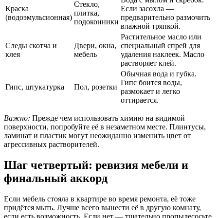
Стекло,
Краска
Если засохла —
плитка,
(водоэмульсионная)
предварительно размочить
подоконники
влажной тряпкой.
Растительное масло или
Следы скотча и
Двери, окна,
специальный спрей для
клея
мебель
удаления наклеек. Масло
растворяет клей.
Обычная вода и губка.
Гипс боится воды,
Гипс, штукатурка
Пол, розетки
размокает и легко
оттирается.
Важно:
Прежде чем использовать химию на видимой
поверхности, попробуйте её в незаметном месте. Плинтусы,
ламинат и пластик могут неожиданно изменить цвет от
агрессивных растворителей.
Шаг четвертый: ревизия мебели и
финальный аккорд
Если мебель стояла в квартире во время ремонта, её тоже
придётся мыть. Лучше всего вынести её в другую комнату,
если есть возможность. Если нет — тщательно пропылесосьте