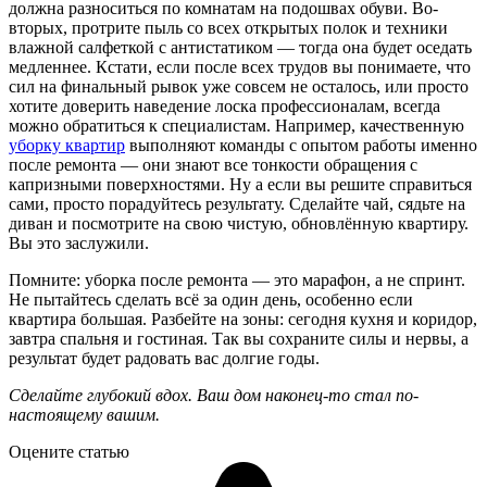
должна разноситься по комнатам на подошвах обуви. Во-
вторых, протрите пыль со всех открытых полок и техники
влажной салфеткой с антистатиком — тогда она будет оседать
медленнее. Кстати, если после всех трудов вы понимаете, что
сил на финальный рывок уже совсем не осталось, или просто
хотите доверить наведение лоска профессионалам, всегда
можно обратиться к специалистам. Например, качественную
уборку квартир
выполняют команды с опытом работы именно
после ремонта — они знают все тонкости обращения с
капризными поверхностями. Ну а если вы решите справиться
сами, просто порадуйтесь результату. Сделайте чай, сядьте на
диван и посмотрите на свою чистую, обновлённую квартиру.
Вы это заслужили.
Помните: уборка после ремонта — это марафон, а не спринт.
Не пытайтесь сделать всё за один день, особенно если
квартира большая. Разбейте на зоны: сегодня кухня и коридор,
завтра спальня и гостиная. Так вы сохраните силы и нервы, а
результат будет радовать вас долгие годы.
Сделайте глубокий вдох. Ваш дом наконец-то стал по-
настоящему вашим.
Оцените статью