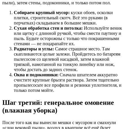
пыли), затем стены, подоконники, и только потом пол.
Собираем крупный мусор:
куски обоев, осколки
плитки, строительный скотч. Всё это руками (в
перчатках) складываем в большие мешки.
Сухая обработка стен и потолка:
Используйте веник
или щетку с длинной ручкой, чтобы смести паутину и
пыль. Будьте осторожны с только что покрашенными
стенами — не поцарапайте их.
Радиаторы и углы:
Самое страшное место. Там
скапливаются целые залежи. Пройдитесь по батареям
пылесосом со щелевой насадкой, затем влажной
тряпкой, намотанной на тонкую линейку или нож,
чтобы достать до задних стенок.
Окна и подоконники:
Сначала шпателем аккуратно
счистите крупные брызги раствора. Затем тщательно
пропылесосьте все профили и резинки уплотнителя, и
только потом мойте.
Шаг третий: генеральное омовение
(влажная уборка)
После того как вы вынесли мешки с мусором и смахнули
«слои вековой пыли», воздух в квартире всё ещё будет