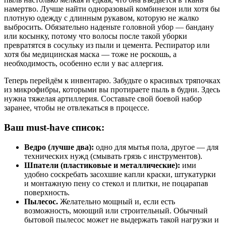
намертво. Лучше найти одноразовый комбинезон или хотя бы
плотную одежду с длинным рукавом, которую не жалко
выбросить. Обязательно наденьте головной убор — бандану
или косынку, потому что волосы после такой уборки
превратятся в сосульку из пыли и цемента. Респиратор или
хотя бы медицинская маска — тоже не роскошь, а
необходимость, особенно если у вас аллергия.
Теперь перейдём к инвентарю. Забудьте о красивых тряпочках
из микрофибры, которыми вы протираете пыль в будни. Здесь
нужна тяжелая артиллерия. Составьте свой боевой набор
заранее, чтобы не отвлекаться в процессе.
Ваш must-have список:
Ведро (лучше два):
одно для мытья пола, другое — для
технических нужд (смывать грязь с инструментов).
Шпатели (пластиковые и металлические):
ими
удобно соскребать засохшие капли краски, штукатурки
и монтажную пену со стекол и плитки, не поцарапав
поверхность.
Пылесос.
Желательно мощный и, если есть
возможность, моющий или строительный. Обычный
бытовой пылесос может не выдержать такой нагрузки и