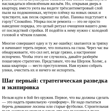
наслаждаться обновлённым жильём. Но, открывая дверь в
квартиру, вместо уюта вы видите трёхсантиметровый слой
пыли на подоконниках, мутную плёнку на новых окнах и
чувствуете, как песок скрипит на зубах. Паника подступает к
горлу? Спокойно. Уборка после ремонта — это не просто
наведение порядка, это целый ритуал очищения вашего дома
от последствий стройки. И подойти к нему нужно с холодной
головой и чётким планом.
Многие совершают одну и ту же ошибку: хватаются за тряпку
и начинают тереть первое, что попалось на глаза. Через час вы
обнаруживаете, что сил нет, везде грязно, а настроение
испорчено. Чтобы этого не случилось, давайте разберём
пошаговую стратегию. Представьте, что вы Шерлок Холмс, а
ваша квартира — место преступления. Нам нужно собрать
улики, очистить их и ничего не испортить.
Шаг первый: стратегическая разведка
и экипировка
Нельзя идти в бой без оружия. Первое, что вы должны сделать
— это надеть правильную «униформу». Не надо пытаться
беречь домашние лосины или старые футболки. Строительная
пыль настолько мелкая и едкая, что она въедается в ткань