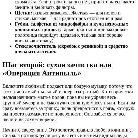
сломаться. Если строительного нет, приготовьтесь часто
менять и выбивать фильтры.
Щетки:
разных размеров. Жесткая — для полов и
стыков, мягкая — для радиаторов отопления и рам.
Губки, салфетки из микрофибры и куча ненужных
хлопковых тряпок
(старые простыни или махровые
полотенца подойдут идеально, так как они хорошо
впитывают влагу).
Стеклоочиститель (скребок с резинкой) и средство
для мытья стекол.
Шаг второй: сухая зачистка или
«Операция Антипыль»
Включите любимый подкаст или бодрую музыку, потому что
этот этап самый пыльный и энергозатратный. Категорически
нельзя начинать мытьё полов, пока вы не убрали весь
крупный мусор и не смахнули основную массу пыли. Если вы
сразу возьметесь за тряпку, пыль превратится в грязь, которую
вы просто размажете по поверхности. Она забьется во все
щели и высохнет коркой.
Начните сверху вниз. Это золотое правило любого клининга.
Сначала потолок (если он у вас есть и на нем видны следы