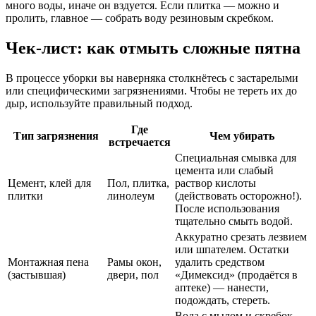
много воды, иначе он вздуется. Если плитка — можно и
пролить, главное — собрать воду резиновым скребком.
Чек-лист: как отмыть сложные пятна
В процессе уборки вы наверняка столкнётесь с застарелыми
или специфическими загрязнениями. Чтобы не тереть их до
дыр, используйте правильный подход.
Где
Тип загрязнения
Чем убирать
встречается
Специальная смывка для
цемента или слабый
Цемент, клей для
Пол, плитка,
раствор кислоты
плитки
линолеум
(действовать осторожно!).
После использования
тщательно смыть водой.
Аккуратно срезать лезвием
или шпателем. Остатки
Монтажная пена
Рамы окон,
удалить средством
(застывшая)
двери, пол
«Димексид» (продаётся в
аптеке) — нанести,
подождать, стереть.
Вода с мылом и скребок.