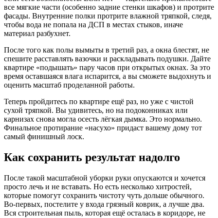
все мягкие части (особенно задние стенки шкафов) и протрите
фасады. Внутренние полки протрите влажной тряпкой, следя,
чтобы вода не попала на ДСП в местах стыков, иначе
материал разбухнет.
После того как полы вымыты в третий раз, а окна блестят, не
спешите расставлять вазочки и раскладывать подушки. Дайте
квартире «подышать» пару часов при открытых окнах. За это
время оставшаяся влага испарится, а вы сможете выдохнуть и
оценить масштаб проделанной работы.
Теперь пройдитесь по квартире ещё раз, но уже с чистой
сухой тряпкой. Вы удивитесь, но на подоконниках или
карнизах снова могла осесть лёгкая дымка. Это нормально.
Финальное протирание «насухо» придаст вашему дому тот
самый финишный лоск.
Как сохранить результат надолго
После такой масштабной уборки руки опускаются и хочется
просто лечь и не вставать. Но есть несколько хитростей,
которые помогут сохранить чистоту чуть дольше обычного.
Во-первых, постелите у входа грязный коврик, а лучше два.
Вся строительная пыль, которая ещё осталась в коридоре, не