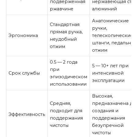
подверженная
нержавеющая стал
ржавчине
алюминий
Анатомические
Стандартная
ручки,
прямая ручка,
Эргономика
телескопические
неудобный
штанги, педальны
отжим
отжим
0.5 — 2 года
5 — 10+ лет при
при
Срок службы
интенсивной
эпизодическом
эксплуатации
использовании
Высокая,
Средняя,
предназначена дл
подходит для
создания и
Эффективность
поддержания
поддержания
чистоты
безупречной
чистоты