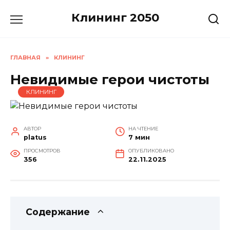
Перейти
Клининг 2050
к
содержанию
ГЛАВНАЯ
»
КЛИНИНГ
Невидимые герои чистоты
КЛИНИНГ
АВТОР
НА ЧТЕНИЕ
platus
7 мин
ПРОСМОТРОВ
ОПУБЛИКОВАНО
356
22.11.2025
Содержание