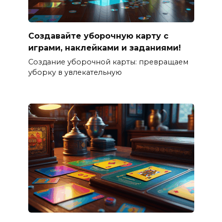
Создавайте уборочную карту с
играми, наклейками и заданиями!
Создание уборочной карты: превращаем
уборку в увлекательную