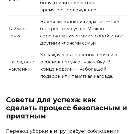
бонусы или совместное
времяпрепровождение.
Время выполнения задания — чем
Таймер-
быстрее, тем лучше. Можно
гонка
соревноваться с самим собой или с
другими членами семьи.
За каждую выполненную миссию
Наградные
ребенок получает наклейку. В
наклейки
конце недели — небольшой
подарок или памятная награда.
Советы для успеха: как
сделать процесс безопасным и
приятным
Перевод уборки в игру требует соблюдения