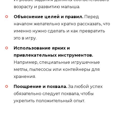
возрасту и развитию малыша.
Объяснение целей и правил.
Перед
началом желательно кратко рассказать, что
именно нужно сделать и как превратить
это в игру.
Использование ярких и
привлекательных инструментов.
Например, специальные игрушечные
метлы, пылесосы или контейнеры для
хранения.
Поощрение и похвала.
За любой успех
обязательно следует похвала, чтобы
укрепить положительный опыт.