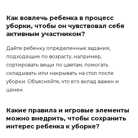
Как вовлечь ребенка в процесс
уборки, чтобы он чувствовал себя
активным участником?
Дайте ребенку определенные задания,
подходящие по возрасту, например,
сортировать вещи по цветам, помогать
складывать или накрывать на стол после
уборки. Объясняйте, что его вклад важен и
ценен.
Какие правила и игровые элементы
можно внедрить, чтобы сохранить
интерес ребенка к уборке?