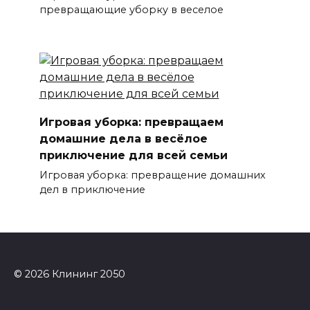
превращающие уборку в веселое
Игровая уборка: превращаем
домашние дела в весёлое
приключение для всей семьи
Игровая уборка: превращение домашних
дел в приключение
© 2026 Клининг 2050