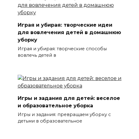
Играя и убирая: творческие идеи
для вовлечения детей в домашнюю
уборку
Играя и убирая: творческие способы
вовлечь детей в
Игры и задания для детей: веселое
и образовательное уборка
Игры и задания: превращаем уборку с
детьми в образовательное