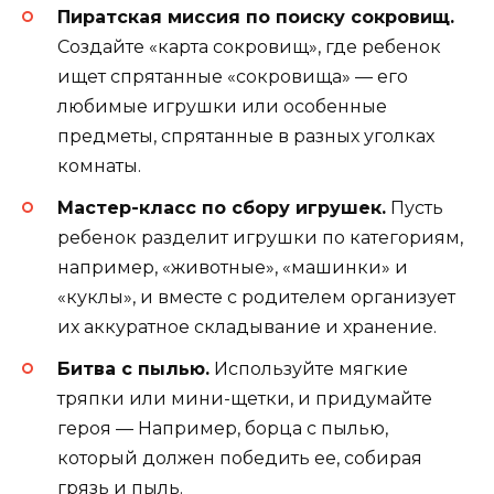
Пиратская миссия по поиску сокровищ.
Создайте «карта сокровищ», где ребенок
ищет спрятанные «сокровища» — его
любимые игрушки или особенные
предметы, спрятанные в разных уголках
комнаты.
Мастер-класс по сбору игрушек.
Пусть
ребенок разделит игрушки по категориям,
например, «животные», «машинки» и
«куклы», и вместе с родителем организует
их аккуратное складывание и хранение.
Битва с пылью.
Используйте мягкие
тряпки или мини-щетки, и придумайте
героя — Например, борца с пылью,
который должен победить ее, собирая
грязь и пыль.