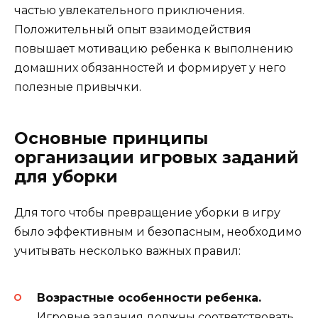
частью увлекательного приключения.
Положительный опыт взаимодействия
повышает мотивацию ребенка к выполнению
домашних обязанностей и формирует у него
полезные привычки.
Основные принципы
организации игровых заданий
для уборки
Для того чтобы превращение уборки в игру
было эффективным и безопасным, необходимо
учитывать несколько важных правил:
Возрастные особенности ребенка.
Игровые задания должны соответствовать