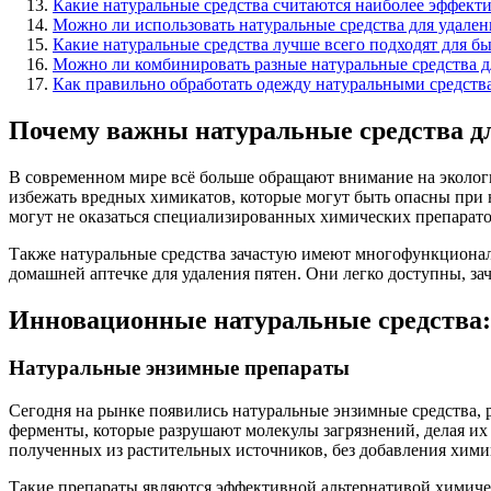
Какие натуральные средства считаются наиболее эффект
Можно ли использовать натуральные средства для удален
Какие натуральные средства лучше всего подходят для б
Можно ли комбинировать разные натуральные средства 
Как правильно обработать одежду натуральными средствам
Почему важны натуральные средства дл
В современном мире всё больше обращают внимание на экологи
избежать вредных химикатов, которые могут быть опасны при н
могут не оказаться специализированных химических препарато
Также натуральные средства зачастую имеют многофункциональ
домашней аптечке для удаления пятен. Они легко доступны, з
Инновационные натуральные средства: 
Натуральные энзимные препараты
Сегодня на рынке появились натуральные энзимные средства, 
ферменты, которые разрушают молекулы загрязнений, делая их
полученных из растительных источников, без добавления хими
Такие препараты являются эффективной альтернативой химичес