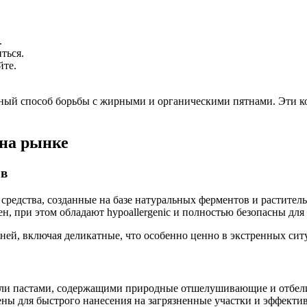
.
ться.
йте.
ный способ борьбы с жирными и органическими пятнами. Эти к
на рынке
ов
редства, созданные на базе натуральных ферментов и растител
ен, при этом обладают hypoallergenic и полностью безопасны дл
аней, включая деликатные, что особенно ценно в экстренных сит
ли пастами, содержащими природные отшелушивающие и отбели
ны для быстрого нанесения на загрязненные участки и эффектив