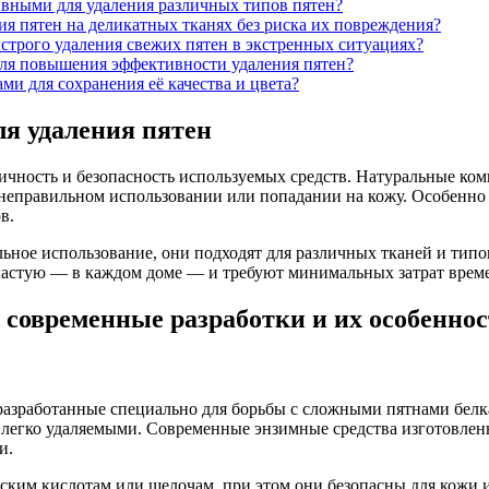
ивными для удаления различных типов пятен?
ия пятен на деликатных тканях без риска их повреждения?
ыстрого удаления свежих пятен в экстренных ситуациях?
для повышения эффективности удаления пятен?
и для сохранения её качества и цвета?
я удаления пятен
чность и безопасность используемых средств. Натуральные комп
еправильном использовании или попадании на кожу. Особенно эт
в.
ное использование, они подходят для различных тканей и типо
ачастую — в каждом доме — и требуют минимальных затрат врем
современные разработки и их особенно
разработанные специально для борьбы с сложными пятнами белк
 легко удаляемыми. Современные энзимные средства изготовлен
и.
ким кислотам или щелочам, при этом они безопасны для кожи и 