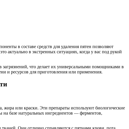
оненты в составе средств для удаления пятен позволяют
о актуально в экстренных ситуациях, когда у вас под рукой
в загрязнений, что делает их универсальными помощниками в
ени и ресурсов для приготовления или применения.
сти
а, жира или краски. Эти препараты используют биологические
ы на базе натуральных ингредиентов — ферментов,
тканей. Они отлично справляются с пятнами крови, пота,