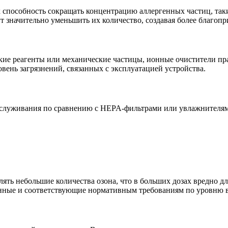
 способность сокращать концентрацию аллергенных частиц, так
т значительно уменьшить их количество, создавая более благо
ие реагенты или механические частицы, ионные очистители пра
овень загрязнений, связанных с эксплуатацией устройства.
бслуживания по сравнению с HEPA-фильтрами или увлажнителям
ять небольшие количества озона, что в больших дозах вредно д
нные и соответствующие нормативным требованиям по уровню в