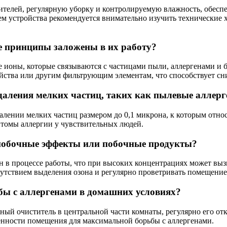
елей, регулярную уборку и контролируемую влажность, обеспе
м устройства рекомендуется внимательно изучить технические х
е принципы заложены в их работу?
 ионы, которые связываются с частицами пыли, аллергенами и б
ойства или другим фильтрующим элементам, что способствует сн
даления мелких частиц, таких как пылевые аллер
лении мелких частиц размером до 0,1 микрона, к которым отно
птомы аллергии у чувствительных людей.
 побочные эффекты или побочные продукты?
 в процессе работы, что при высоких концентрациях может выз
утствием выделения озона и регулярно проветривать помещение
бы с аллергенами в домашних условиях?
ый очиститель в центральной части комнаты, регулярно его от
енности помещения для максимальной борьбы с аллергенами.