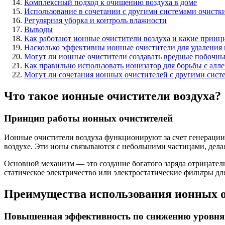
Комплексный подход к очищению воздуха в доме
Использование в сочетании с другими системами очистк
Регулярная уборка и контроль влажности
Выводы
Как работают ионные очистители воздуха и какие принц
Насколько эффективны ионные очистители для удаления 
Могут ли ионные очистители создавать вредные побочн
Как правильно использовать ионизатор для борьбы с алл
Могут ли сочетания ионных очистителей с другими сист
Что такое ионные очистители воздуха?
Принцип работы ионных очистителей
Ионные очистители воздуха функционируют за счет генерации
воздухе. Эти ионы связываются с небольшими частицами, дела
Основной механизм — это создание богатого заряда отрицател
статическое электричество или электростатические фильтры дл
Преимущества использования ионных о
Повышенная эффективность по снижению уровня