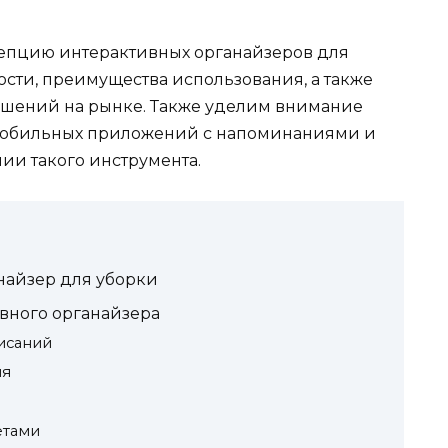
цепцию интерактивных органайзеров для
сти, преимущества использования, а также
шений на рынке. Также уделим внимание
а мобильных приложений с напоминаниями и
ии такого инструмента.
найзер для уборки
вного органайзера
исаний
ия
етами