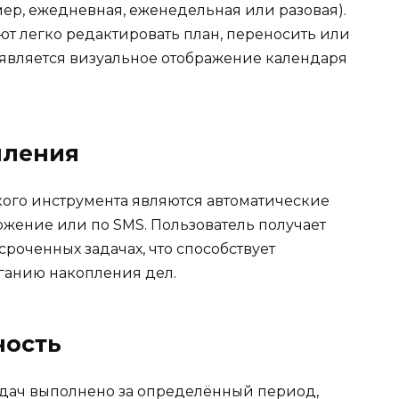
ер, ежедневная, еженедельная или разовая).
т легко редактировать план, переносить или
является визуальное отображение календаря
мления
ого инструмента являются автоматические
жение или по SMS. Пользователь получает
роченных задачах, что способствует
ганию накопления дел.
ность
задач выполнено за определённый период,