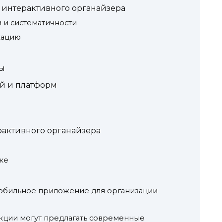
интерактивного органайзера
и систематичности
кацию
ы
й и платформ
рактивного органайзера
ке
мобильное приложение для организации
кции могут предлагать современные