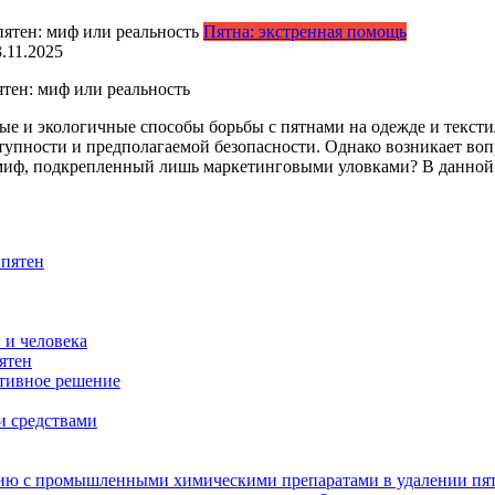
Пятна: экстренная помощь
3.11.2025
ятен: миф или реальность
е и экологичные способы борьбы с пятнами на одежде и текстил
упности и предполагаемой безопасности. Однако возникает воп
 миф, подкрепленный лишь маркетинговыми уловками? В данной с
 пятен
 и человека
ятен
ктивное решение
и средствами
нию с промышленными химическими препаратами в удалении пя