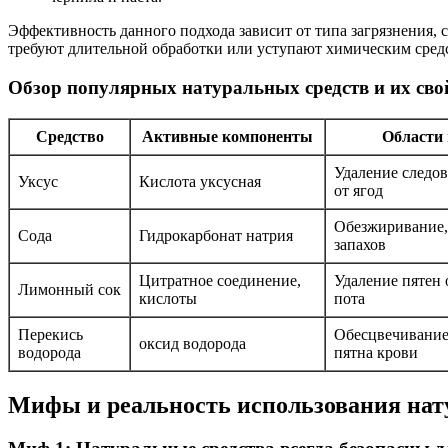
Эффективность данного подхода зависит от типа загрязнения, 
требуют длительной обработки или уступают химическим сред
Обзор популярных натуральных средств и их сво
Средство
Активные компоненты
Области
Удаление следов
Уксус
Кислота уксусная
от ягод
Обезжиривание,
Сода
Гидрокарбонат натрия
запахов
Цитратное соединение,
Удаление пятен 
Лимонный сок
кислоты
пота
Перекись
Обесцвечивание
оксид водорода
водорода
пятна крови
Мифы и реальность использования нат