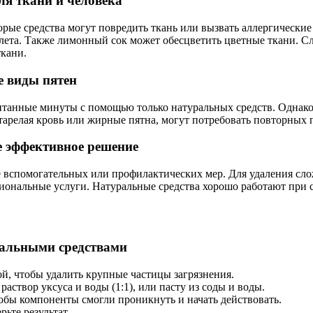
ля ткани и человека
орые средства могут повредить ткань или вызвать аллергически
алета. Также лимонный сок может обесцветить цветные ткани. 
ткани.
е виды пятен
итанные минуты с помощью только натуральных средств. Однако 
астарелая кровь или жирные пятна, могут потребовать повторных
е эффективное решение
ве вспомогательных или профилактических мер. Для удаления сл
ональные услуги. Натуральные средства хорошо работают при с
ральными средствами
й, чтобы удалить крупные частицы загрязнения.
аствор уксуса и воды (1:1), или пасту из соды и воды.
чтобы компоненты смогли проникнуть и начать действовать.
ьте результат.