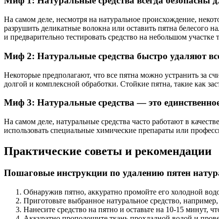
Миф 1: Натуральные средства всегда безопасны д
На самом деле, несмотря на натуральное происхождение, некот
разрушить деликатные волокна или оставить пятна белесого н
и предварительно тестировать средство на небольшом участке 
Миф 2: Натуральные средства быстро удаляют вс
Некоторые предполагают, что все пятна можно устранить за сч
долгой и комплексной обработки. Стойкие пятна, такие как з
Миф 3: Натуральные средства — это единственно
На самом деле, натуральные средства часто работают в качест
использовать специальные химические препараты или професси
Практические советы и рекомендации
Пошаговые инструкции по удалению пятен нату
Обнаружив пятно, аккуратно промойте его холодной водо
Приготовьте выбранное натуральное средство, например, р
Нанесите средство на пятно и оставьте на 10-15 минут, 
Аккуратно прополощите ткань прохладной водой и провер