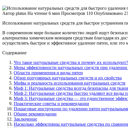
Автор
platus
На чтение
6 мин
Просмотров
110
Опубликовано
2
Использование натуральных средств для быстрое устранения п
В современном мире большое количество людей ищут безопасны
альтернатива химическим моющим средствам благодаря их дост
осуществлять быстрое и эффективное удаление пятен, или это
Содержание
Что такое натуральные средства и почему их используют?
Меры эффективности натуральных средств при удалении
Области применения и виды пятен
Обзор популярных натуральных средств и их свойства
Мифы и реальность использования натуральных средств
Миф 1: Натуральные средства всегда безопасны для ткани
Миф 2: Натуральные средства быстро удаляют все виды п
Миф 3: Натуральные средства — это единственное эффе
Практические советы и рекомендации
Пошаговые инструкции по удалению пятен натуральным
Общие рекомендации
Заключение
Насколько эффективны натуральные средства по сравне