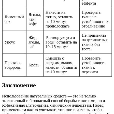
эффекта
Нанести на
Проверить
Ягоды,
Лимонный
пятно, оставить
ткань на
чай,
сок
на 10 минут,
устойчивость к
кофе
прополоскать
отбеливанию
Не применять
Жир,
Раствор уксуса и
на деликатных
Уксус
ягоды,
воды, оставить на
тканях без
чай
10–15 минут
теста
Смешать с
Проверить
Перекись
жидким мылом,
устойчивость
Кровь
водорода
нанести, оставить
ткани к
на 10 минут
перекиси
Заключение
Использование натуральных средств — это не только
экологичный и безопасный способ борьбы с пятнами, но и
эффективная альтернатива химическим веществам. Перед
применением важно учитывать тип пятна и ткань, чтобы