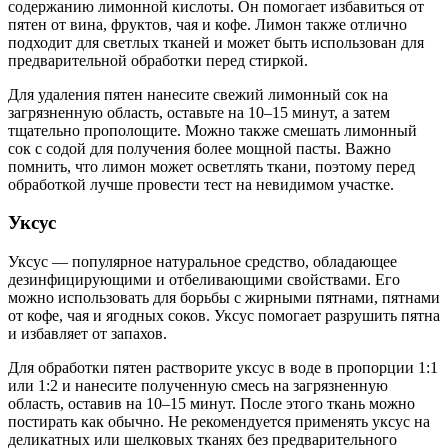
содержанию лимонной кислоты. Он помогает избавиться от
пятен от вина, фруктов, чая и кофе. Лимон также отлично
подходит для светлых тканей и может быть использован для
предварительной обработки перед стиркой.
Для удаления пятен нанесите свежий лимонный сок на
загрязненную область, оставьте на 10–15 минут, а затем
тщательно прополощите. Можно также смешать лимонный
сок с содой для получения более мощной пасты. Важно
помнить, что лимон может осветлять ткани, поэтому перед
обработкой лучше провести тест на невидимом участке.
Уксус
Уксус — популярное натуральное средство, обладающее
дезинфицирующими и отбеливающими свойствами. Его
можно использовать для борьбы с жирными пятнами, пятнами
от кофе, чая и ягодных соков. Уксус помогает разрушить пятна
и избавляет от запахов.
Для обработки пятен растворите уксус в воде в пропорции 1:1
или 1:2 и нанесите полученную смесь на загрязненную
область, оставив на 10–15 минут. После этого ткань можно
постирать как обычно. Не рекомендуется применять уксус на
деликатных или шелковых тканях без предварительного