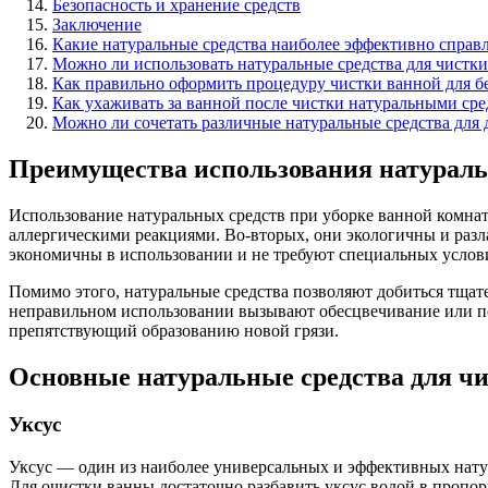
Безопасность и хранение средств
Заключение
Какие натуральные средства наиболее эффективно справл
Можно ли использовать натуральные средства для чистки
Как правильно оформить процедуру чистки ванной для бе
Как ухаживать за ванной после чистки натуральными сред
Можно ли сочетать различные натуральные средства для 
Преимущества использования натураль
Использование натуральных средств при уборке ванной комнаты
аллергическими реакциями. Во-вторых, они экологичны и разл
экономичны в использовании и не требуют специальных услов
Помимо этого, натуральные средства позволяют добиться тщате
неправильном использовании вызывают обесцвечивание или по
препятствующий образованию новой грязи.
Основные натуральные средства для чи
Уксус
Уксус — один из наиболее универсальных и эффективных натура
Для очистки ванны достаточно разбавить уксус водой в пропор