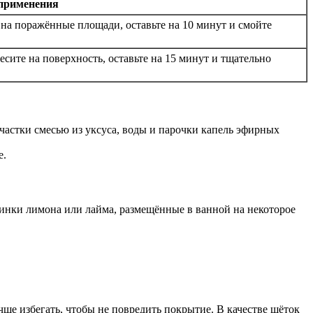
применения
е на поражённые площади, оставьте на 10 минут и смойте
сите на поверхность, оставьте на 15 минут и тщательно
частки смесью из уксуса, воды и парочки капель эфирных
е.
инки лимона или лайма, размещённые в ванной на некоторое
ше избегать, чтобы не повредить покрытие. В качестве щёток