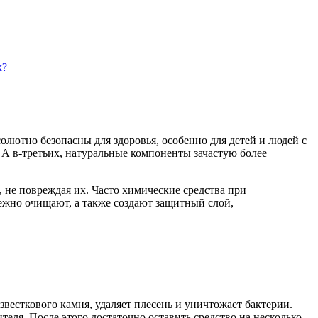
к?
лютно безопасны для здоровья, особенно для детей и людей с
 А в-третьих, натуральные компоненты зачастую более
, не повреждая их. Часто химические средства при
ежно очищают, а также создают защитный слой,
весткового камня, удаляет плесень и уничтожает бактерии.
еля. После этого достаточно оставить средство на несколько