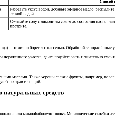
Способ 
а
Разбавьте уксус водой, добавьте эфирное масло, распылит
теплой водой.
Смешайте соду с лимонным соком до состояния пасты, нане
протрите.
анда) — отлично борется с плесенью. Обработайте поражённые у
ти пораженного участка, дайте подействовать и тщательно смойт
ирными маслами. Также хороши свежие фрукты, например, полов
сушёных трав и специй.
ю натуральных средств
поролона или микрофибровую тряпку. Металлические скребки луч