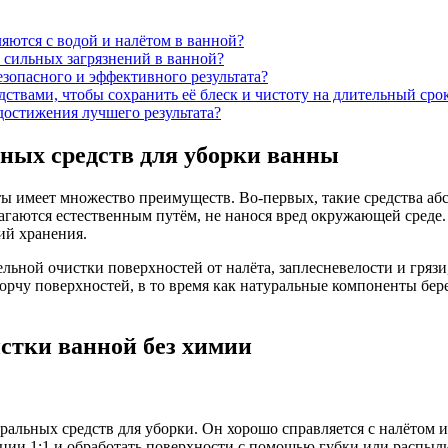
яются с водой и налётом в ванной?
 сильных загрязнений в ванной?
зопасного и эффективного результата?
ствами, чтобы сохранить её блеск и чистоту на длительный сро
достижения лучшего результата?
ных средств для уборки ванны
 имеет множество преимуществ. Во-первых, такие средства абсо
агаются естественным путём, не нанося вред окружающей среде.
ий хранения.
льной очистки поверхностей от налёта, заплесневелости и грязи
рчу поверхностей, в то время как натуральные компоненты бер
стки ванной без химии
льных средств для уборки. Он хорошо справляется с налётом из
ции 1:1 и обработать поверхности с помощью губки или распылит