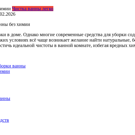
Чистка ванны легко
.02.2026
анны без химии
ки в доме. Однако многие современные средства для уборки со
аких условиях всё чаще возникает желание найти натуральные, 
тичь идеальной чистоты в ванной комнате, избегая вредных хим
уборки ванны
химии
ванны
дств