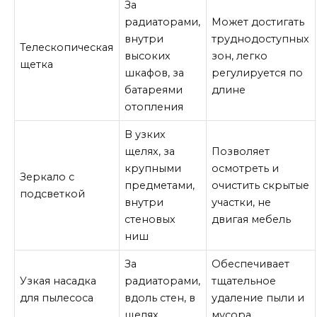
За
радиаторами,
Может достигать
внутри
труднодоступных
Телескопическая
высоких
зон, легко
щетка
шкафов, за
регулируется по
батареями
длине
отопления
В узких
щелях, за
Позволяет
крупными
осмотреть и
Зеркало с
предметами,
очистить скрытые
подсветкой
внутри
участки, не
стеновых
двигая мебель
ниш
За
Обеспечивает
Узкая насадка
радиаторами,
тщательное
для пылесоса
вдоль стен, в
удаление пыли и
щелях
мусора