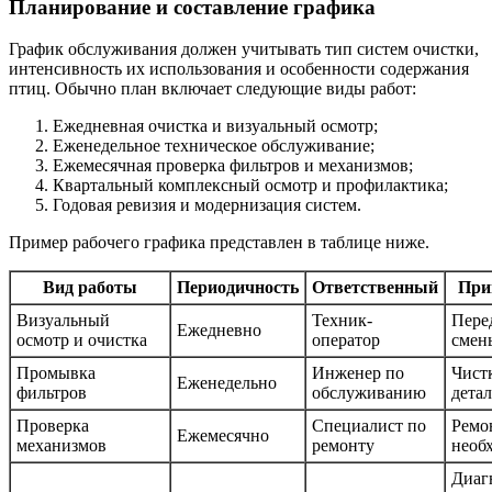
Планирование и составление графика
График обслуживания должен учитывать тип систем очистки,
интенсивность их использования и особенности содержания
птиц. Обычно план включает следующие виды работ:
Ежедневная очистка и визуальный осмотр;
Еженедельное техническое обслуживание;
Ежемесячная проверка фильтров и механизмов;
Квартальный комплексный осмотр и профилактика;
Годовая ревизия и модернизация систем.
Пример рабочего графика представлен в таблице ниже.
Вид работы
Периодичность
Ответственный
При
Визуальный
Техник-
Пере
Ежедневно
осмотр и очистка
оператор
смен
Промывка
Инженер по
Чист
Еженедельно
фильтров
обслуживанию
дета
Проверка
Специалист по
Ремо
Ежемесячно
механизмов
ремонту
необ
Диаг