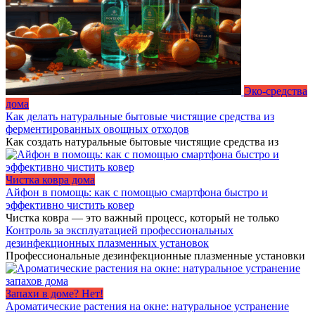
Эко-средства
дома
Как делать натуральные бытовые чистящие средства из
ферментированных овощных отходов
Как создать натуральные бытовые чистящие средства из
Чистка ковра дома
Айфон в помощь: как с помощью смартфона быстро и
эффективно чистить ковер
Чистка ковра — это важный процесс, который не только
Контроль за эксплуатацией профессиональных
дезинфекционных плазменных установок
Профессиональные дезинфекционные плазменные установки
Запахи в доме? Нет!
Ароматические растения на окне: натуральное устранение